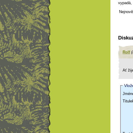
vypadá, 
Nejnověj
Disku
Rolf
(
Ať žij
Vlož
Jméno
Titul