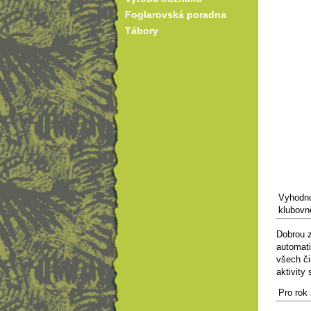
Foglarovská poradna
Tábory
Vyhodno
klubovn
Dobrou z
automati
všech č
aktivity 
Pro rok