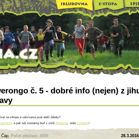
rongo č. 5 - dobré info (nejen) z jih
avy
ívat na eStopu a sám/sama psát další články?
zaregistruj
a pak nás kontaktuj buď v zóně
iKlubovna
, nebo
e-mailem
!
: Čáp,
Počet přečtení: 4594
28.3.2016