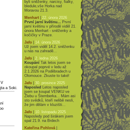
byli sněženky, narcisy, fialky,
bledule,vše Horka nad
Moravou 21.3.
Menhart
|
22. února 2026
První jarní květinu...
První
jarní květinu v přírodě viděl 21.
února Menhart - sněženky a
kočičky v Praze.
Jafo
|
14. února 2026
Už jsem viděl 14.2. sněženku
u nás na zahradě...
Jafo
|
2. ledna 2026
Koupání
Tak letos jsem se
okoupal poprvé v ledu až
2.1.2026 na Poděbradech u
Olomouce. Zkuste to také!
 V
Jafo
|
30. prosince 2025
Naposled
Letos naposled
ta a Soki.
jsem se koupal VENKU ve
Žlebu u Šternberka... Mám asi
sto svědků, kteří nelibě nesli,
ní
že jim dělám v kluzišti...
po
Jafo
|
10. listopadu 2025
Naposledy pod širákem jsem
spal 21.9. na Brdech
Kateřina Pohlová
|