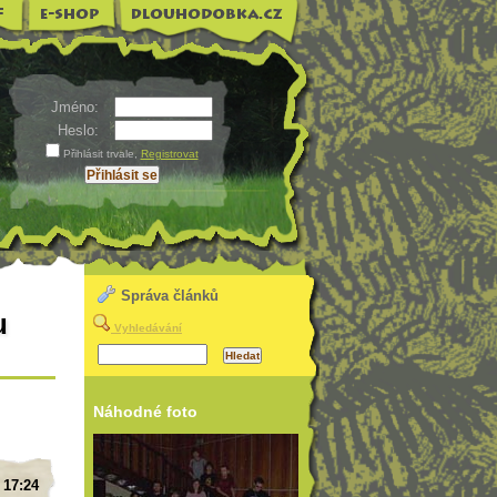
Jméno:
Heslo:
Přihlásit trvale
,
Registrovat
Správa článků
u
Vyhledávání
Náhodné foto
 17:24