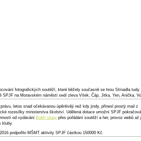
cování fotografických soutěží, které běžely současně se hrou Stínadla tudy.
ě SPJF na Moravském náměstí sedí zleva Vítek, Čáp, Jitka, Yen, Anička, Voj
právu, letos snad očekávanou úpěnlivěji než kdy jindy, přinesl prostý mail z
cké rozesílky ministerstva školství. Udělená dotace umožní SPJF pokračová
inností od vydávání
Bobří stopy
přes pořádání soutěží a her, provoz webů až 
s kluby.
 2016 podpořilo MŠMT aktivity SPJF částkou 150000 Kč.