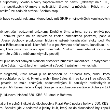
é připomínky Sokiho a Vojty zapracovávám do návrhu „reklamy“ na SPJF, 
jít v publikacích Olympie v nejbližších týdnech a měsících. Půjde mj. o 
omiksů ze zadních stránek Bobřích stop.
ak bude vypadat reklama, kterou bude mít SPJF v nejnovějších komiksových
.
lně pokračují podzemní průzkumy Druhého Brna a toho, co se ukrývá po
 Tentokrát jsme na tip největšího znalce brněnského podzemí, pana ar
a Aleše Svobody prozkoumali hlubinné ražené kanalizační stoky pod M
m a Běhounskou ulicí. Nicméně šlo o používanou splaškovou kanalizaci, a 
 věci, které jsme možná ani spatřit nechtěli. Průzkum jsme raději ukončili o n
em, že vrátit se můžeme kdykoliv později
estupuje do neznámých hloubekl historické brněnské kanalizace. Kdybychom v
 dole čeká, možná bychom tentokrát středeční průzkum i vynechali.
z programů, které navazují na úspěšnou hru Stínadla tudy, budou kom
é vycházky po Brně. První z nich - Brno železniční se koná již ve středu 3
povede po málo známých, nedostavěných či zaniklých brněnských n
m já - Jiří Kalina, řečený Čáp). Sraz je na autobusové zastávce Bidláky v 17:
ší klubovní hlášení 380. KBS Bílí draci z Bořitova.
ášení o splnění úkolů do dlouhodobky Karaí-Pukú poslaly holky z 380. KBS B
va. Bohužel jde v podstatě o jediný klub, který se do dlouhodobé hry zapojil