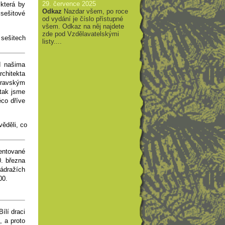
29. července 2025
která by
Odkaz
Nazdar všem, po roce
sešitové
od vydání je číslo přístupné
všem. Odkaz na něj najdete
zde pod Vzdělavatelskými
 sešitech
listy....
d našima
chitekta
oravským
tak jsme
ěco dříve
ěděli, co
entované
0. března
ádražích
00.
ílí draci
, a proto