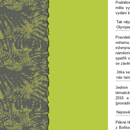
Podnětn
měla vy
vydání k
Tak něj
Olympie
Pravide
nohama.
inženýr
náměstí
spatřili
se závěr
Jitka s
nás tam
Jedním 
tématick
2016 a 
(provádí
Nejnověj
Pěkné hl
z Bořito