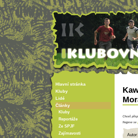
Hlavní stránka
Kawe
Kluby
Mor
Lidé
Články
Kluby
Chceš přisp
Reportáže
Nejprve se
Ze SPJF
Zajímavosti
Autor