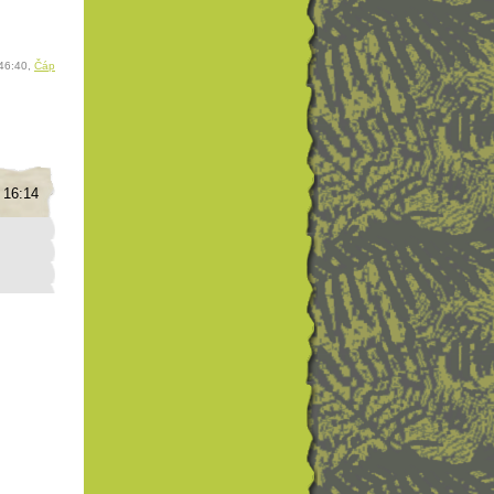
:46:40,
Čáp
 16:14