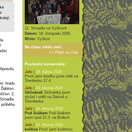
ské
ní
kolejí.
11. Stínadla ve Vyškově
Datum:
18. listopadu 2005
Místo:
Vyškov
ře
V
Na chatu nikdo není.
ešlo
=>
Přejít na chat
Poslední komentáře:
ipravilo,
Jafo
|
19. dubna 2026
První jarní bouřku jsme měli ve
Štenberku 17.4.
ho hradu
Jafo
|
24. března 2026
Ďáblovi,
Skřivánek
Skřivánka jsem
šťovi 2,
slyšel i viděl na Dalově u
Stínadla.
Šternberka
v průběhu
Jafo
|
24. března 2026
Pod širákem
Pod širákem
jsem spal 21.3. na Brdech
Jafo
|
24. března 2026
květina
První jarní květinou