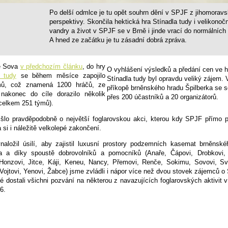
Po delší odmlce je tu opět souhrn dění v SPJF z jihomorav
perspektivy. Skončila hektická hra Stínadla tudy i velikonoč
vandry a život v SPJF se v Brně i jinde vrací do normálních 
A hned ze začátku je tu zásadní dobrá zpráva.
e Sova
v předchozím článku
, do hry
O vyhlášení výsledků a předání cen ve h
a tudy
se během měsíce zapojilo
Stínadla tudy byl opravdu veliký zájem. 
ů, což znamená 1200 hráčů, ze
příkopě brněnského hradu Špilberka se s
 nakonec do cíle dorazilo několik
přes 200 účastníků a 20 organizátorů.
celkem 251 týmů).
šlo pravděpodobně o největší foglarovskou akci, kterou kdy SPJF přímo př
 si i náležitě velkolepé zakončení.
naložil úsilí, aby zajistil luxusní prostory podzemních kasemat brněnské
ka a díky spoustě dobrovolníků a pomocníků (Anaře, Čápovi, Drobkovi, 
Honzovi, Jitce, Káji, Keneu, Nancy, Přemovi, Renče, Sokimu, Sovovi, Svi
 Vojtovi, Yenovi, Žabce) jsme zvládli i nápor více než dvou stovek zájemců o 
é dostali všichni pozvání na některou z navazujících foglarovských aktivit 
6.