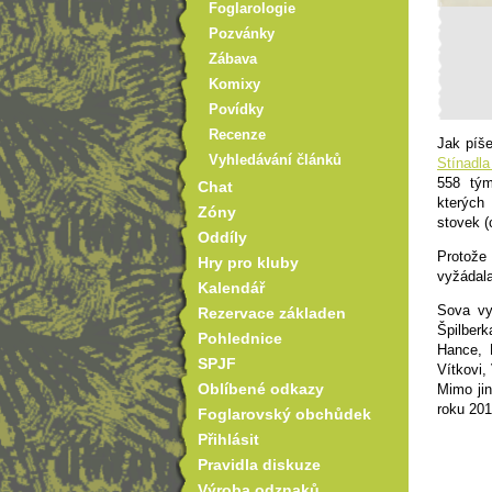
Foglarologie
Pozvánky
Zábava
Komixy
Povídky
Recenze
Jak píš
Vyhledávání článků
Stínadl
558 tým
Chat
kterých
Zóny
stovek (
Oddíly
Protože 
Hry pro kluby
vyžádala
Kalendář
Sova vy
Rezervace základen
Špilber
Pohlednice
Hance, 
SPJF
Vítkovi,
Oblíbené odkazy
Mimo jin
roku 201
Foglarovský obchůdek
Přihlásit
Pravidla diskuze
Výroba odznaků