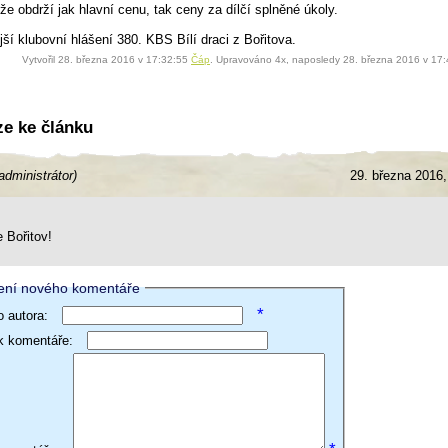
že obdrží jak hlavní cenu, tak ceny za dílčí splněné úkoly.
ší klubovní hlášení 380. KBS Bílí draci z Bořitova.
Vytvořil 28. března 2016 v 17:32:55
Čáp
. Upravováno 4x, naposledy 28. března 2016 v 17
ze ke článku
administrátor)
29. března 2016,
e Bořitov!
ení nového komentáře
*
 autora:
ek komentáře: