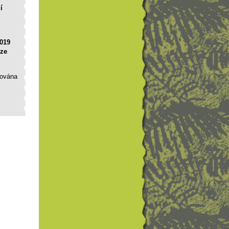
í
2019
aze
tována