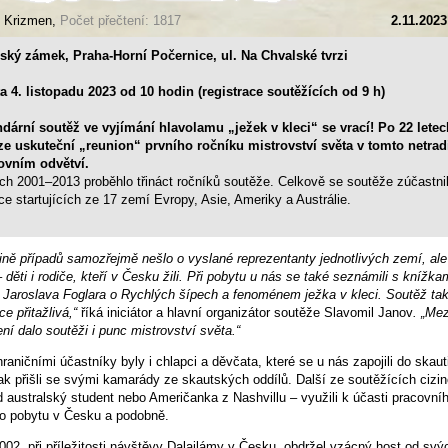
: Krizmen,
Počet přečtení: 1817
2.11.2023
ský zámek, Praha-Horní Počernice, ul. Na Chvalské tvrzi
a 4. listopadu 2023 od 10 hodin (registrace soutěžících od 9 h)
dární soutěž ve vyjímání hlavolamu „ježek v kleci“ se vrací! Po 22 letec
ze uskuteční „reunion“ prvního ročníku mistrovství světa v tomto netra
ovním odvětví.
ech 2001–2013 proběhlo třináct ročníků soutěže. Celkově se soutěže zúčastni
síce startujících ze 17 zemí Evropy, Asie, Ameriky a Austrálie.
ině případů samozřejmě nešlo o vyslané reprezentanty jednotlivých zemí, ale
– děti i rodiče, kteří v Česku žili. Při pobytu u nás se také seznámili s knížkam
Jaroslava Foglara o Rychlých šípech a fenoménem ježka v kleci. Soutěž tak 
ce přitažlivá,“
říká iniciátor a hlavní organizátor soutěže Slavomil Janov
. „Me
ní dalo soutěži i punc mistrovství světa.“
raničními účastníky byly i chlapci a děvčata, které se u nás zapojili do skau
ak přišli se svými kamarády ze skautských oddílů. Další ze soutěžících cizi
d australský student nebo Američanka z Nashvillu – využili k účasti pracovní
ho pobytu v Česku a podobně.
002, při příležitosti návštěvy Dalajlámy v Česku, obdržel vzácný host od svý