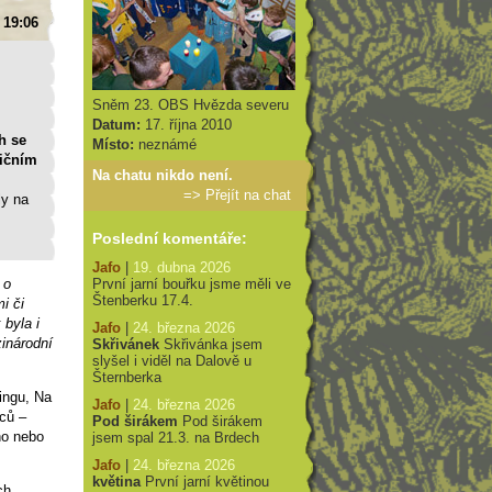
 19:06
Sněm 23. OBS Hvězda severu
Datum:
17. října 2010
h se
Místo:
neznámé
dičním
Na chatu nikdo není.
=>
Přejít na chat
ly na
Poslední komentáře:
Jafo
|
19. dubna 2026
 o
První jarní bouřku jsme měli ve
Štenberku 17.4.
i či
byla i
Jafo
|
24. března 2026
zinárodní
Skřivánek
Skřivánka jsem
slyšel i viděl na Dalově u
Šternberka
tingu, Na
Jafo
|
24. března 2026
nců –
Pod širákem
Pod širákem
ho nebo
jsem spal 21.3. na Brdech
Jafo
|
24. března 2026
květina
První jarní květinou
ch