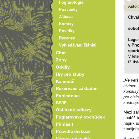
Foglarologie
Autor
Pozvánky
Zábava
Chval
Komixy
sobot
Povídky
Recenze
Legen
v Pra
Vyhledávání článků
sport
Chat
V let
Zóny
tři ti
Oddíly
Hry pro kluby
„Ve větš
Kalendář
cizince 
Rezervace základen
komiksy 
Pohlednice
pro cizin
zastoupe
SPJF
Oblíbené odkazy
Mezi zah
Foglarovský obchůdek
soutěž t
napříkla
Přihlásit
studijní
Pravidla diskuze
Výroba odznaků
V roce 2