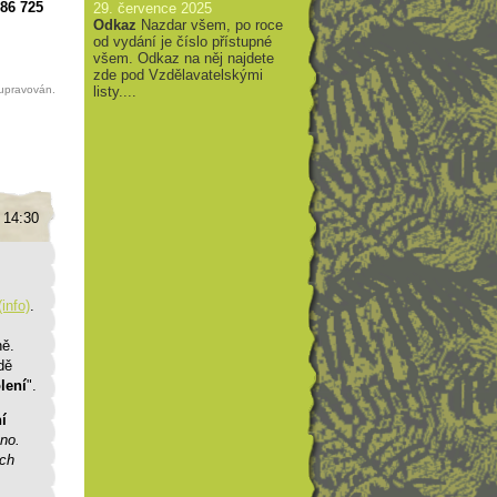
686 725
29. července 2025
Odkaz
Nazdar všem, po roce
od vydání je číslo přístupné
všem. Odkaz na něj najdete
zde pod Vzdělavatelskými
 upravován.
listy....
, 14:30
(info)
.
ně.
dě
olení
".
í
no.
ích