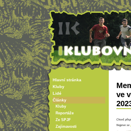
Hlavní stránka
Memo
Kluby
ve v
Lidé
Články
202
Kluby
Reportáže
Ze SPJF
Chceš přisp
Nejprve se
Zajímavosti