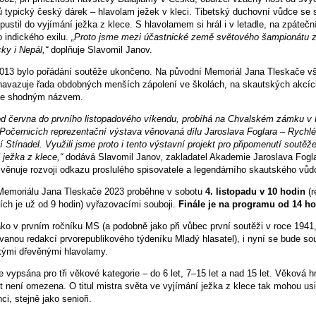
ů typický český dárek – hlavolam ježek v kleci. Tibetský duchovní vůdce se
ustil do vyjímání ježka z klece. S hlavolamem si hrál i v letadle, na zpátečn
 indického exilu.
„Proto jsme mezi účastnické země světového šampionátu za
ky i Nepál,“
doplňuje Slavomil Janov.
2013 bylo pořádání soutěže ukončeno. Na původní Memoriál Jana Tleskače v
avazuje řada obdobných menších zápolení ve školách, na skautských akcích 
 se shodným názvem.
od června do prvního listopadového víkendu, probíhá na Chvalském zámku v 
Počernicích reprezentační výstava věnovaná dílu Jaroslava Foglara – Rychlé
í Stínadel. Využili jsme proto i tento výstavní projekt pro připomenutí soutěž
 ježka z klece,“
dodává Slavomil Janov, zakladatel Akademie Jaroslava Fogla
 věnuje rozvoji odkazu proslulého spisovatele a legendárního skautského vůd
Memoriálu Jana Tleskače 2023 proběhne v sobotu
4. listopadu v 10 hodin
(r
ích je už od 9 hodin) vyřazovacími souboji.
Finále je na programu od 14 ho
ako v prvním ročníku MS (a podobně jako při vůbec první soutěži v roce 1941
vanou redakcí prvorepublikového týdeníku Mladý hlasatel), i nyní se bude sou
kými dřevěnými hlavolamy.
e vypsána pro tři věkové kategorie – do 6 let, 7–15 let a nad 15 let. Věková h
t není omezena. O titul mistra světa ve vyjímání ježka z klece tak mohou usi
ci, stejně jako senioři.