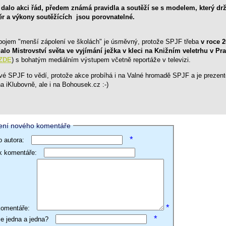
dalo akci řád, předem známá pravidla a soutěží se s modelem, který drž
r a výkony soutěžících
jsou
porovnatelné.
pojem "menší zápolení ve školách" je úsměvný, protože SPJF třeba
v roce 
alo Mistrovství světa ve vyjímání ježka v kleci na Knižním veletrhu v Pr
 ZDE
) s bohatým mediálním výstupem včetně reportáže v televizi.
vé SPJF to vědí, protože akce probíhá i na Valné hromadě SPJF a je prezen
na iKlubovně, ale i na Bohousek.cz
:-)
ení nového komentáře
*
 autora:
ek komentáře:
*
komentáře:
*
je jedna a jedna?