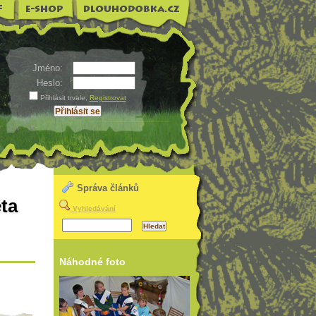
Jméno:
Heslo:
Přihlásit trvale
,
Registrovat
Správa článků
ěta
Vyhledávání
Náhodné foto