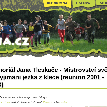
riál Jana Tleskače - Mistrovství sv
yjímání ježka z klece (reunion 2001 -
3)
ívat na eStopu a sám/sama psát další články?
zaregistruj
a pak nás kontaktuj buď v zóně
iKlubovna
, nebo
e-mailem
!