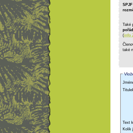
SPJF 
rozmě
Také 
pořád
(
info
Členo
také 
Vlož
Jméno
Titul
Text 
Kolik 