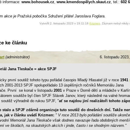
é informace:
www.bohousek.cz
,
www.kmendospělych.skaut.cz
, tel.:
602 
m akce je Pražská pobočka Sdružení přátel Jaroslava Foglara.
Vytvořil 2. listopadu 2023 v 19:11:18
Krizmen
. Záznam nebyl nikdy
ze ke článku
art
(administrátor)
6. listopadu 2023
iál Jana Tleskače = akce SPJF
icky první soutěž tohoto typu pořádal časopis Mladý Hlasatel již v roce
1941
ech 2001-2013 SPJF spolupořádalo 13 úspěšných ročníků Memoriálu Jana
ače. První se konal v listopadu
2001
v Praze v Domě dětí a mládeže v Karlí
zátorem soutěže byl člen SPJF Slávek Janov, který následně na valné hroma
l soutěž výhradně do rukou SPJF, "
ať se najdou jiní realizátoři tohoto záp
e stalo a SPJF zdárně organizuje tuto soutěž do dnešních dní. Takže nen
a, jak v článku uvádí Krizmen:
"
V roce 2013 bylo pořádání soutěže ukonče
vodní Memoriál Jana Tleskače však dodnes navazuje řada obdobných menš
ení ve školách, na skautských akcích i jinde, často i se shodným názvem."