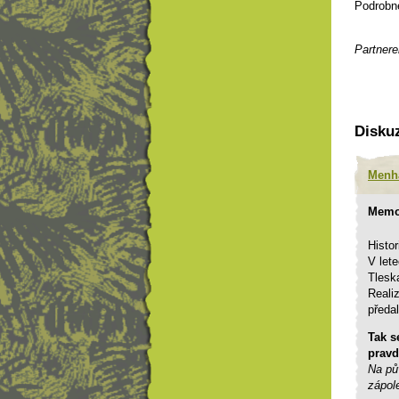
Podrobn
Partnere
Disku
Menh
Memor
Histor
V let
Tlesk
Reali
předa
Tak s
pravd
Na pů
zápol