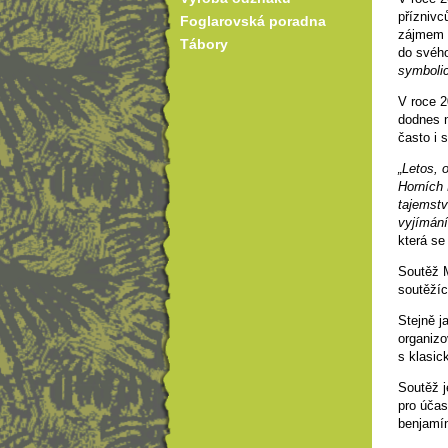
příznivc
Foglarovská poradna
zájmem p
Tábory
do svého
symbolic
V roce 
dodnes n
často i
„Letos, 
Horních 
tajemstv
vyjímání
která se
Soutěž 
soutěžíc
Stejně j
organizo
s klasic
Soutěž j
pro účas
benjamín