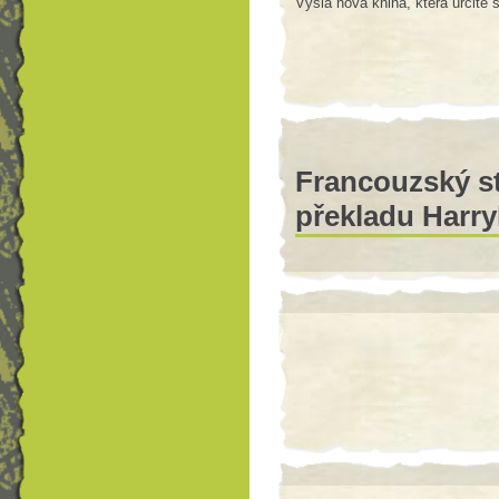
Vyšla nová kniha, která určitě s
Francouzský st
překladu Harry
Francouzská policie zatkla stř
umístil vlastní překlad posledn
přitom vyjít až v říjnu.