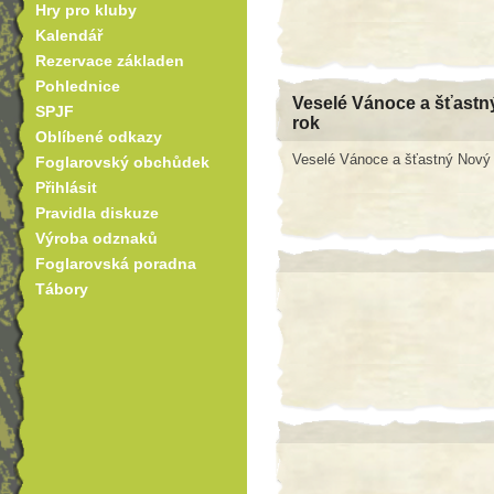
Hry pro kluby
Kalendář
Rezervace základen
Pohlednice
Veselé Vánoce a šťastn
SPJF
rok
Oblíbené odkazy
Veselé Vánoce a šťastný Nový
Foglarovský obchůdek
Přihlásit
Pravidla diskuze
Výroba odznaků
Foglarovská poradna
Tábory