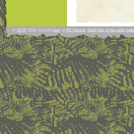
©
SPJF
2026. Vytvořil
niwi
na
RS Gorazd
.
Našli jste chybu nebo mát