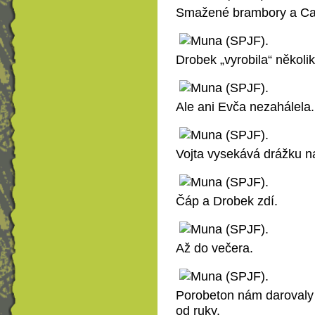
Smažené brambory a C
Drobek „vyrobila“ několik
Ale ani Evča nezahálela.
Vojta vysekává drážku na
Čáp a Drobek zdí.
Až do večera.
Porobeton nám darovaly h
od ruky.