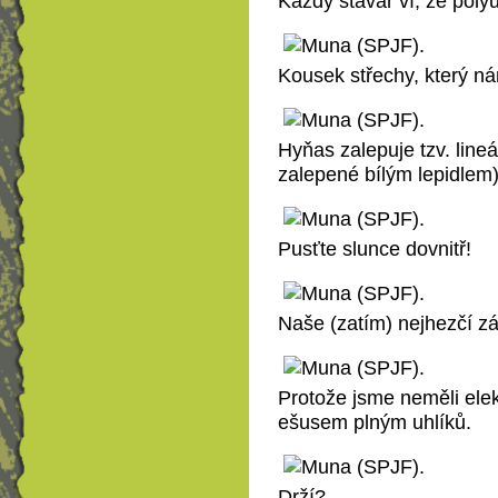
Každý stavař ví, že pol
Kousek střechy, který ná
Hyňas zalepuje tzv. lineá
zalepené bílým lepidlem)
Pusťte slunce dovnitř!
Naše (zatím) nejhezčí zá
Protože jsme neměli elekt
ešusem plným uhlíků.
Drží?