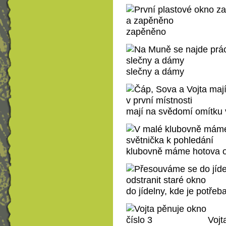
zapěněno
slečny a dámy
mají na svědomí omítku v
klubovně máme hotova ob
do jídelny, kde je potřeb
Vojt