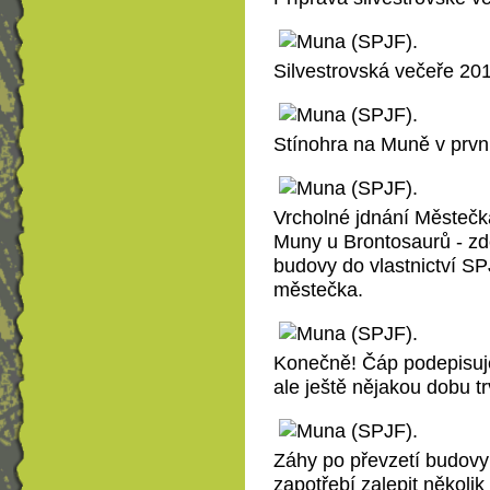
Silvestrovská večeře 20
Stínohra na Muně v prvn
Vrcholné jdnání Městečk
Muny u Brontosaurů - zde
budovy do vlastnictví S
městečka.
Konečně! Čáp podepisuj
ale ještě nějakou dobu tr
Záhy po převzetí budovy 
zapotřebí zalepit několik