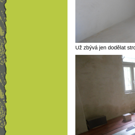
Už zbývá jen dodělat str