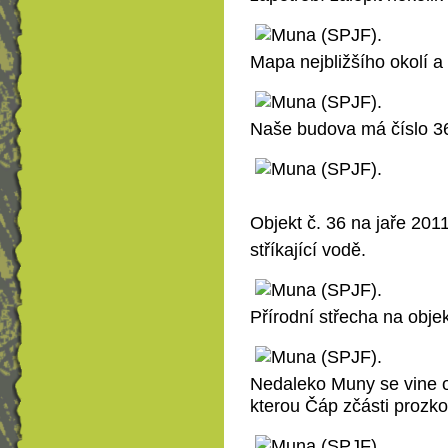
Mapa nejbližšího okolí a
Naše budova má číslo 36
Objekt č. 36 na jaře 201
stříkající vodě.
Přírodní střecha na obje
Nedaleko Muny se vine o
kterou Čáp zčásti prozk