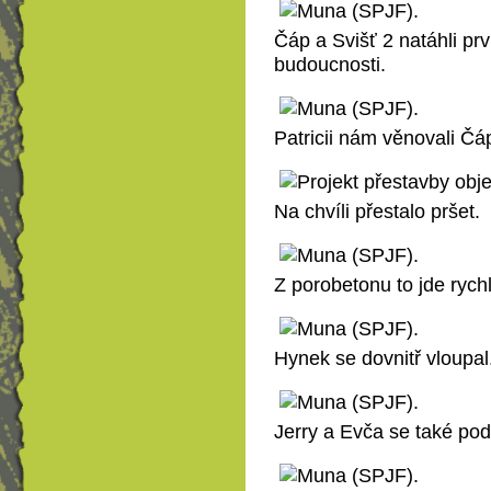
Čáp a Svišť 2 natáhli prv
budoucnosti.
Patricii nám věnovali Čá
Na chvíli přestalo pršet.
Z porobetonu to jde rychle
Hynek se dovnitř vloupal
Jerry a Evča se také podí