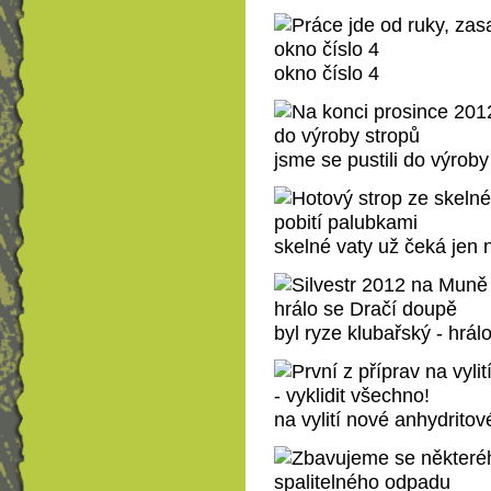
okno číslo 4
jsme se pustili do výroby
skelné vaty už čeká jen 
byl ryze klubařský - hrá
na vylití nové anhydritov