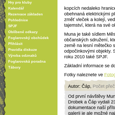
Hry pro kluby
kopcích nedaleko hranic
Kalendář
obehnaná elektrickými plo
Rezervace základen
změť vleček a kolejí, ve
Pohlednice
tajemství, která na své o
SPJF
Oblíbené odkazy
Muna je také sídlem Měs
Foglarovský obchůdek
občanských sdružení, kt
Přihlásit
země na lesní mětečko s
Pravidla diskuze
odpočinkovými objekty. 
Výroba odznaků
roku 2010 také SPJF.
Foglarovská poradna
Základní informace se d
Tábory
Fotky naleznete ve
Fotog
Autor: Čáp,
Počet přeč
Od první návštěvy Muny 
Drobek a Čáp vydali 23
dokumentace naší přít
galerii je ale možné naj