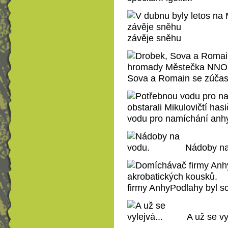
závěje sněhu
Sova a Romain se zúčas
vodu pro namíchání anhyd
Nádoby na
firmy AnhyPodlahy byl s
A už se vy