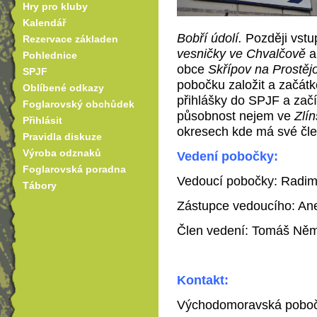
Hry pro kluby
Kalendář
Bobří údolí.
Později vstup
Rezervace základen
vesničky ve Chvalčově
a
Pohlednice
obce
Skřípov na Prostěj
SPJF
pobočku založit a začát
Oblíbené odkazy
přihlášky do SPJF a začí
Foglarovský obchůdek
působnost nejem ve
Zlín
Přihlásit
okresech kde má své čl
Pravidla diskuze
Výroba odznaků
Vedení pobočky:
Foglarovská poradna
Vedoucí pobočky: Radim 
Tábory
Zástupce vedoucího: Ane
Člen vedení: Tomáš Něm
Kontakt:
Východomoravská pobo