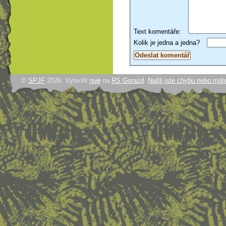
Text komentáře:
Kolik je jedna a jedna?
©
SPJF
2026. Vytvořil
niwi
na
RS Gorazd
.
Našli jste chybu nebo mát