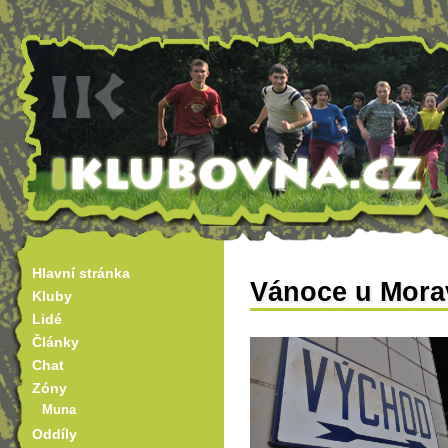
Hlavní stránka
Vánoce u Mora
Kluby
Lidé
Články
Chat
Zóny
Muna
Oddíly