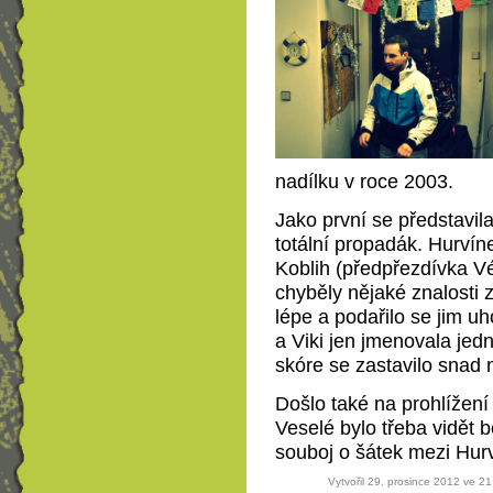
nadílku v roce 2003.
Jako první se představil
totální propadák. Hurvín
Koblih (předpřezdívka Vé
chyběly nějaké znalosti 
lépe a podařilo se jim u
a Viki jen jmenovala jed
skóre se zastavilo snad 
Došlo také na prohlížení
Veselé bylo třeba vidět b
souboj o šátek mezi Hur
Vytvořil 29. prosince 2012 ve 2