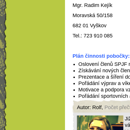
Mgr. Radim Kejík
Moravská 50/158
682 01 Vyškov
Tel.: 723 910 085
Plán činnosti pobočky:
Oslovení členů SPJF n
Získávání nových čle
Prezentace a šíření d
Pořádání výprav a vík
Motivace a podpora vz
Pořádání sportovních a
Autor: Rolf,
Počet přeč
Ji
vá