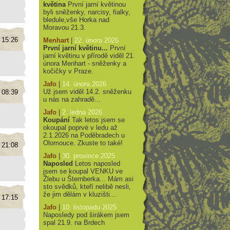
květina
První jarní květinou
byli sněženky, narcisy, fialky,
bledule,vše Horka nad
Moravou 21.3.
 15:26
Menhart
|
22. února 2026
První jarní květinu...
První
jarní květinu v přírodě viděl 21.
února Menhart - sněženky a
kočičky v Praze.
Jafo
|
14. února 2026
Už jsem viděl 14.2. sněženku
 08:39
u nás na zahradě...
Jafo
|
2. ledna 2026
Koupání
Tak letos jsem se
okoupal poprvé v ledu až
2.1.2026 na Poděbradech u
Olomouce. Zkuste to také!
 21:08
Jafo
|
30. prosince 2025
Naposled
Letos naposled
jsem se koupal VENKU ve
Žlebu u Šternberka... Mám asi
sto svědků, kteří nelibě nesli,
že jim dělám v kluzišti...
 17:15
Jafo
|
10. listopadu 2025
Naposledy pod širákem jsem
spal 21.9. na Brdech