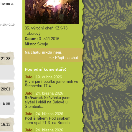
 hernu a
 v 10:40:19
35. výroční oheň KŽK-73
Táborový
Datum:
3. září 2016
Místo:
Skryje
Na chatu nikdo není.
=>
Přejít na chat
 21:38
Poslední komentáře:
Jafo
|
19. dubna 2026
První jarní bouřku jsme měli ve
Štenberku 17.4.
 20:01
Jafo
|
24. března 2026
Skřivánek
Skřivánka jsem
slyšel i viděl na Dalově u
i a on
Šternberka
Jafo
|
24. března 2026
Pod širákem
Pod širákem
jsem spal 21.3. na Brdech
 16:13
Jafo
|
24. března 2026