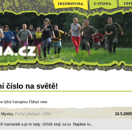
í číslo na světě!
se týká časopisu Odnyt new
: Myska,
Počet přečtení: 2284
10.5.2005
lí kamarádi a je to tady. Určitě stojí za to. Najdete tu...