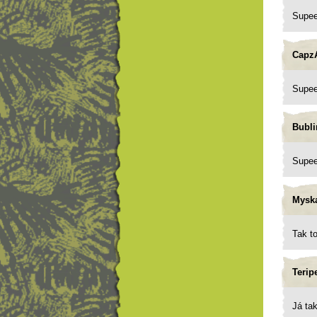
Supeee
Capz
Supeee
Bubli
Supeee
Mysk
Tak t
Terip
Já ta