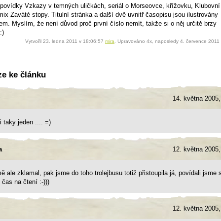
povídky Vzkazy v temných uličkách, seriál o Morseovce, křížovku, Klubovní
ix Zaváté stopy. Titulní stránka a další dvě uvnitř časopisu jsou ilustrovány
em. Myslím, že není důvod proč první číslo nemít, takže si o něj určitě brzy
:)
Vytvořil 23. ledna 2011 v 18:06:57
mira
. Upravováno 4x, naposledy 4. července 2011
ze ke článku
14. května 2005,
i taky jeden .... =)
a
12. května 2005,
 ale zklamal, pak jsme do toho trolejbusu totiž přistoupila já, povídali jsme s
čas na čtení :-)))
12. května 2005,