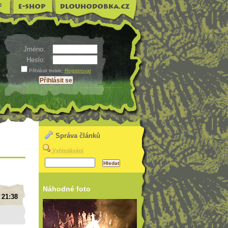
Jméno:
Heslo:
Přihlásit trvale
,
Registrovat
Správa článků
Vyhledávání
Náhodné foto
 21:38