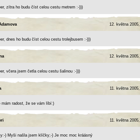
r, zítra ho budu číst celou cestu metrem :-)))
Adamova
12. května 2005,
r, dnes ho budu číst celou cestu trolejbusem :-)))
na
12. května 2005,
r, včera jsem četla celou cestu šalinou :-)))
a
11. května 2005,
o mám radost, že se vám líbí:)
eri
11. května 2005,
ky:-) Myši našla jsem klíčky;-) Je moc moc kráásný