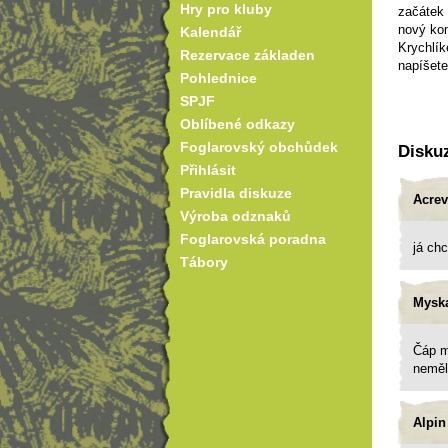
Hry pro kluby
začátek 
nový kom
Kalendář
Krychlík
Rezervace základen
napíšete
Pohlednice
SPJF
Oblíbené odkazy
Foglarovský obchůdek
Disku
Přihlásit
Pravidla diskuze
Acrev
Výroba odznaků
Foglarovská poradna
já chc
Tábory
Mysk
Čáp mě
neměl 
Alpin