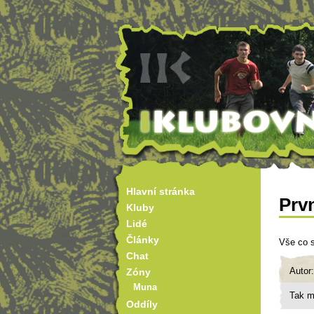
Hlavní stránka
Prvn
Kluby
Lidé
Články
Vše co 
Chat
Autor
Zóny
Muna
Tak mi
Oddíly