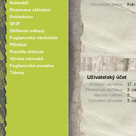
Kalendář
Uživatelské jméno:
Koki
Rezervace základen
Pohlednice
SPJF
Oblíbené odkazy
Foglarovský obchůdek
Přihlásit
Pravidla diskuze
Výroba odznaků
Foglarovská poradna
Tábory
Uživatelský účet
Poslední návštěva:
17. 
Předminulá návštěva:
3. zá
Návštěv celkem:
2
Vytvoření uživatele:
3. zá