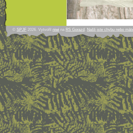
©
SPJF
2026. Vytvořil
niwi
na
RS Gorazd
.
Našli jste chybu nebo mát