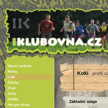
Hlavní stránka
Kluby
Koki
- profil u
Lidé
Články
Chat
Zóny
Oddíly
Základní údaje
Hry pro kluby
Jméno: