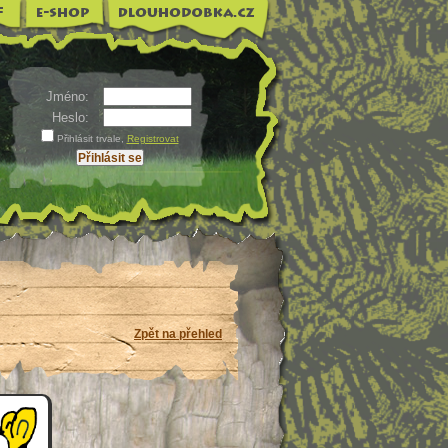
Jméno:
Heslo:
Přihlásit trvale
,
Registrovat
Zpět na přehled