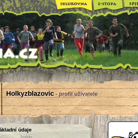
Holkyzblazovic
- profil uživatele
ákladní údaje
Jméno: