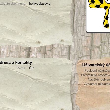
Uživatelské jméno:
holkyzblazovic
dresa a kontakty
Uživatelský ú
Země:
ČR
Poslední návštěv
Předminulá návštěv
Návštěv celke
Vytvoření uživatel