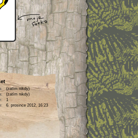
čet
a:
(zatím nikdy)
a:
(zatím nikdy)
m:
1
e:
6. prosince 2012, 16:23