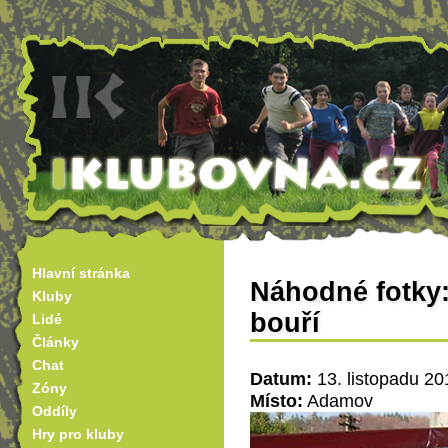
Hlavní stránka
Náhodné fotky: 
Kluby
bouří
Lidé
Články
Chat
Datum:
13. listopadu 20
Zóny
Místo:
Adamov
Oddíly
Hry pro kluby