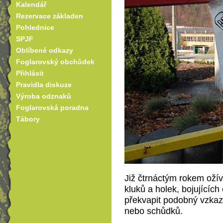
Kalendář
Rezervace základen
Pohlednice
SPJF
Oblíbené odkazy
Foglarovský obchůdek
Přihlásit
Pravidla diskuze
Výroba odznaků
Foglarovská poradna
Tábory
Již čtrnáctým rokem ožív
kluků a holek, bojujícíc
překvapit podobný vzkaz
nebo schůdků.