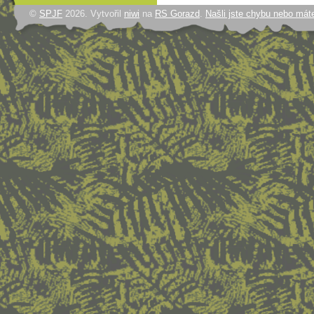
©
SPJF
2026. Vytvořil
niwi
na
RS Gorazd
.
Našli jste chybu nebo mát