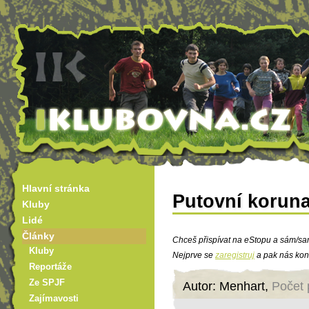
Hlavní stránka
Putovní korun
Kluby
Lidé
Články
Chceš přispívat na eStopu a sám/sa
Kluby
Nejprve se
zaregistruj
a pak nás kon
Reportáže
Ze SPJF
Autor: Menhart,
Počet 
Zajímavosti