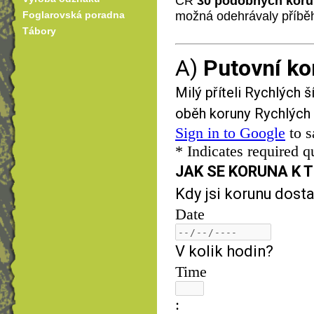
ČR
30 podobných kor
možná odehrávaly příběh
Foglarovská poradna
Tábory