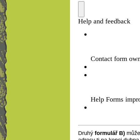
Druhý
formulář B)
můžeš
adresy ti na konci dubna