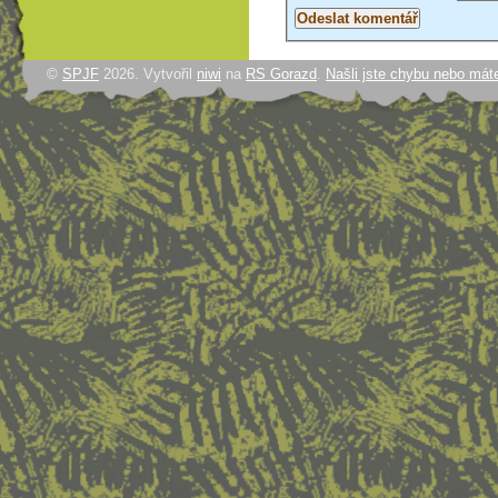
©
SPJF
2026. Vytvořil
niwi
na
RS Gorazd
.
Našli jste chybu nebo mát