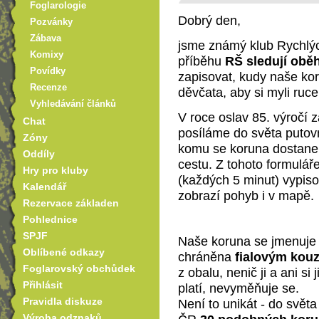
Foglarologie
Dobrý den,
Pozvánky
Zábava
jsme známý klub Rychlýc
Komixy
příběhu
RŠ sledují obě
Povídky
zapisovat, kudy naše kor
Recenze
děvčata, aby si myli ruc
Vyhledávání článků
V roce oslav 85. výročí 
Chat
posíláme do světa putov
Zóny
komu se koruna dostane d
Oddíly
cestu. Z tohoto formulá
Hry pro kluby
(každých 5 minut) vypis
Kalendář
zobrazí pohyb i v mapě.
Rezervace základen
Pohlednice
SPJF
Naše koruna se jmenuj
Oblíbené odkazy
chráněna
fialovým kouz
Foglarovský obchůdek
z obalu, nenič ji a ani s
Přihlásit
platí, nevyměňuje se.
Pravidla diskuze
Není to unikát - do světa
Výroba odznaků