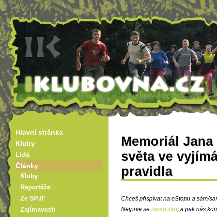
Hlavní stránka
Memoriál Jana 
Kluby
světa ve vyjímá
Lidé
Články
pravidla
Kluby
Reportáže
Chceš přispívat na eStopu a sám/sa
Ze SPJF
Nejprve se
zaregistruj
a pak nás kon
Zajímavosti