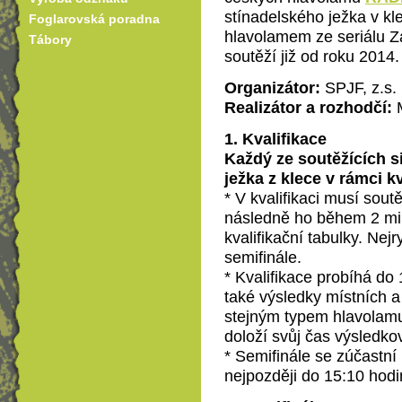
stínadelského ježka v kl
Foglarovská poradna
hlavolamem ze seriálu Z
Tábory
soutěží již od roku 2014.
Organizátor:
SPJF, z.s.
Realizátor a rozhodčí:
M
1. Kvalifikace
Každý ze soutěžících s
ježka z klece v rámci k
* V kvalifikaci musí sout
následně ho během 2 minu
kvalifikační tabulky. Nejr
semifinále.
* Kvalifikace probíhá do
také výsledky místních a
stejným typem hlavolamu
doloží svůj čas výsledko
*
Semifinále se zúčastní p
nejpozději do 15:10 hodi