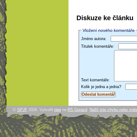
Diskuze ke článku
Vložení nového komentáře
Jméno autora:
Titulek komentáře:
Text komentáře:
Kolik je jedna a jedna?
©
SPJF
2026. Vytvořil
niwi
na
RS Gorazd
.
Našli jste chybu nebo mát