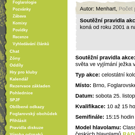
Foglarologie
Autor: Menhart,
Počet 
Pozvánky
Zábava
Soutěžní pravidla ak
Komixy
koná od roku 2001 a na
Povídky
Recenze
Vyhledávání článků
Chat
Soutěžní pravidla akce
Zóny
světa ve vyjímání ježka v
Oddíly
Hry pro kluby
Typ akce:
celostátní kol
Kalendář
Místo:
Brno, Foglarovsk
Rezervace základen
Pohlednice
Datum:
sobota 25. listo
SPJF
Kvalifikace:
10 až 15 ho
Oblíbené odkazy
Foglarovský obchůdek
Semifinále:
15:15 hodin
Přihlásit
Model hlavolamu:
Class
Pravidla diskuze
českých hlavolamů
RAD
Výroba odznaků