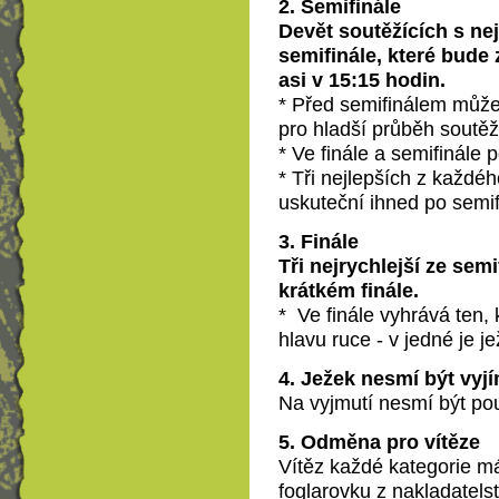
2. Semifinále
Devět soutěžících s ne
semifinále,
které bude 
asi v 15:15 hodin
.
* Před semifinálem může 
pro hladší průběh soutěž
*
Ve finále a semifinále
*
Tři nejlepších z každéh
uskuteční ihned po semif
3. Finále
Tři nejrychlejší ze sem
krátkém finále.
*
Ve finále vyhrává ten,
hlavu ruce - v jedné je j
4. Ježek nesmí být vy
Na vyjmutí nesmí být použ
5. Odměna pro vítěze
Vítěz každé kategorie m
foglarovku z nakladatelst