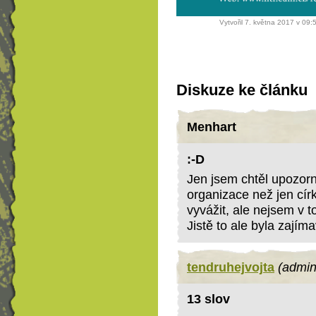
Vytvořil 7. května 2017 v 09
Diskuze ke článku
Menhart
:-D
Jen jsem chtěl upozorni
organizace než jen círk
vyvážit, ale nejsem v 
Jistě to ale byla zajím
tendruhejvojta
(admin
13 slov