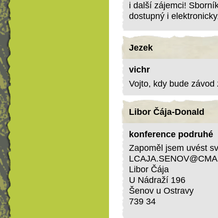
i další zájemci! Sborní
dostupný i elektronicky
Jezek
vichr
Vojto, kdy bude závod
Libor Čája-Donald
konference podruhé
Zapoměl jsem uvést svo
LCAJA.SENOV@CMAI
Libor Čája
U Nádraží 196
Šenov u Ostravy
739 34