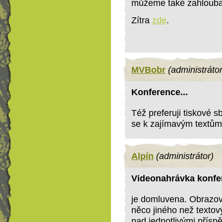
můžeme také zahloubat
Zítra
zde
.
MVBobr
(administrátor
Konference...
Též preferuji tiskové s
se k zajímavým textům
Alpín
(administrátor)
Videonahrávka konfe
je domluvena. Obrazov
něco jiného než textov
nad jednotlivými přísp