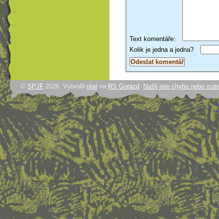
Text komentáře:
Kolik je jedna a jedna?
©
SPJF
2026. Vytvořil
niwi
na
RS Gorazd
.
Našli jste chybu nebo mát