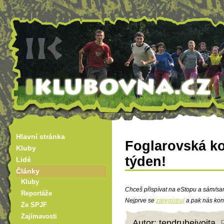
Hlavní stránka
Foglarovská ko
Kluby
týden!
Lidé
Články
Kluby
Chceš přispívat na eStopu a sám/sa
Reportáže
Nejprve se
zaregistruj
a pak nás kon
Ze SPJF
Zajímavosti
Autor: tendruhejvojta,