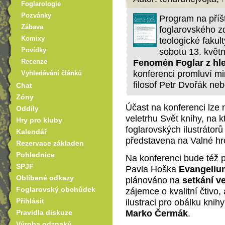
Foglarologie
Pozvánky
Program na příš
Zábava
foglarovského z
Komixy
teologické fakul
sobotu 13. květ
Povídky
Fenomén Foglar z hle
Recenze
konferenci promluví mi
Vyhledávání článků
filosof Petr Dvořák ne
Chat
Zóny
Účast na konferenci lze 
Oddíly
veletrhu Svět knihy, na 
Hry pro kluby
foglarovských ilustrátor
Kalendář
představena na Valné h
Rezervace základen
Pohlednice
Na konferenci bude též 
SPJF
Pavla Hoška
Evangelium
Oblíbené odkazy
plánováno na
setkání v
Foglarovský obchůdek
zájemce o kvalitní čtivo, 
Přihlásit
ilustraci pro obálku knih
Marko Čermák
.
Pravidla diskuze
Výroba odznaků