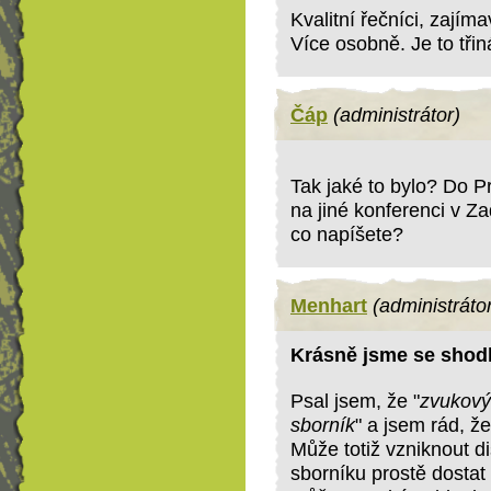
Kvalitní řečníci, zají
Více osobně. Je to třin
Čáp
(administrátor)
Tak jaké to bylo? Do P
na jiné konferenci v Za
co napíšete?
Menhart
(administráto
Krásně jsme se shodl
Psal jsem, že "
zvukový
sborník
" a jsem rád, ž
Může totiž vzniknout d
sborníku prostě dosta