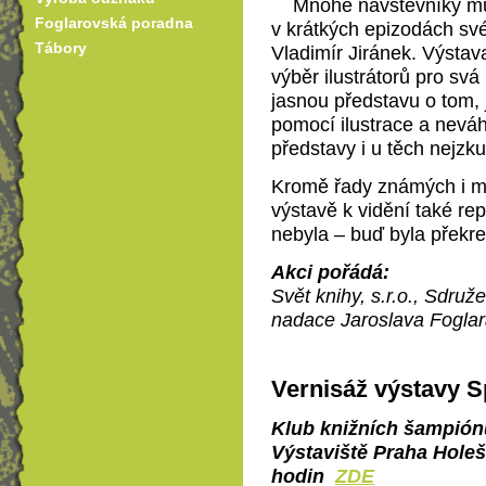
Mnohé návštěvníky může
Foglarovská poradna
v krátkých epizodách své
Tábory
Vladimír Jiránek. Výstav
výběr ilustrátorů pro sv
jasnou představu o tom,
pomocí ilustrace a nevá
představy i u těch nejzku
Kromě řady známých i mé
výstavě k vidění také re
nebyla – buď byla překre
Akci pořádá:
Svět knihy, s.r.o., Sdruž
nadace Jaroslava Foglara
Vernisáž výstavy S
Klub knižních šampiónů
Výstaviště Praha Holešo
hodin
ZDE