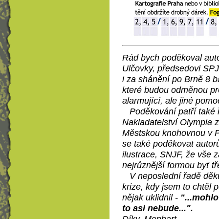
Rád bych poděkoval auto
Ulčovky, předsedovi SPJF
i za shánění po Brně 8 b
které budou odměnou pro
alarmující, ale jiné pom
Poděkování patří také ře
Nakladatelství Olympia za
Městskou knohovnou v Pr
se také poděkovat autor
ilustrace, SNJF, že vše za
nejrůznější formou byť t
V neposlední řadě děkuji
krize, kdy jsem to chtěl 
nějak uklidnil -
"...mohlo
to asi nebude...".
Díky. Menhart