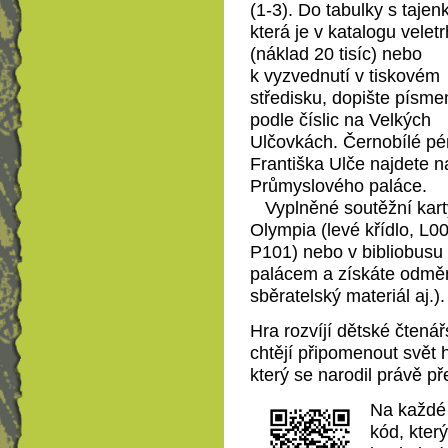
(1-3). Do tabulky s tajen
která je v katalogu velet
(náklad 20 tisíc) nebo
k vyzvednutí v tiskovém
středisku, dopište písme
podle číslic na Velkých
Ulčovkách. Černobílé pé
Františka Ulče najdete n
Průmyslového paláce.
Vyplněné soutěžní karty
Olympia (levé křídlo, L0
P101) nebo v bibliobus
palácem a získáte odměn
sběratelský materiál aj.).
Hra rozvíjí dětské čtenářs
chtějí připomenout svět 
který se narodil právě př
Na každé 
kód, kter