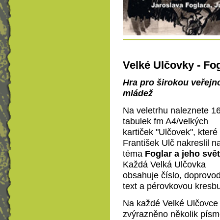
Velké Ulčovky - Fog
Hra pro širokou veřejn
mládež
Na veletrhu naleznete 1
tabulek fm A4/velkých
kartiček "Ulčovek", které
František Ulč nakreslil n
téma
Foglar a jeho svět
Každá Velká Ulčovka
obsahuje číslo, doprovo
text a pérovkovou kresbu
Na každé Velké Ulčovce 
zvýrazněno několik pís