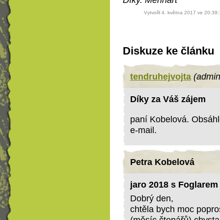
Vytvořil 4. května 2017 ve 20:39
Diskuze ke článku
tendruhejvojta
(admin
Díky za Váš zájem
paní Kobelová. Obsáhl
e-mail.
Petra Kobelová
jaro 2018 s Foglarem
Dobrý den,
chtěla bych moc popros