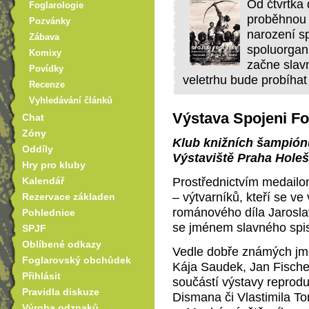
Od čtvrtka
Foglarologie
proběhnou t
Pozvánky
narození s
Zábava
spoluorgan
Komixy
začne slavn
Povídky
veletrhu bude probíhat
Recenze
Vyhledávání článků
Výstava Spojeni F
Chat
Zóny
Klub knižních šampiónů
Oddíly
Výstaviště Praha Hole
Hry pro kluby
Prostřednictvím medailon
Kalendář
– výtvarníků, kteří se ve 
Rezervace základen
románového díla Jaroslav
Pohlednice
se jménem slavného spis
SPJF
Oblíbené odkazy
Vedle dobře známých jm
Foglarovský obchůdek
Kája Saudek, Jan Fische
Přihlásit
součástí výstavy reprodu
Pravidla diskuze
Dismana či Vlastimila T
Výroba odznaků