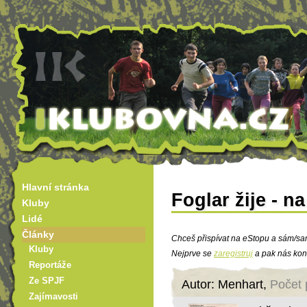
Hlavní stránka
Foglar žije - n
Kluby
Lidé
Články
Chceš přispívat na eStopu a sám/sa
Kluby
Nejprve se
zaregistruj
a pak nás kon
Reportáže
Ze SPJF
Autor: Menhart,
Počet 
Zajímavosti