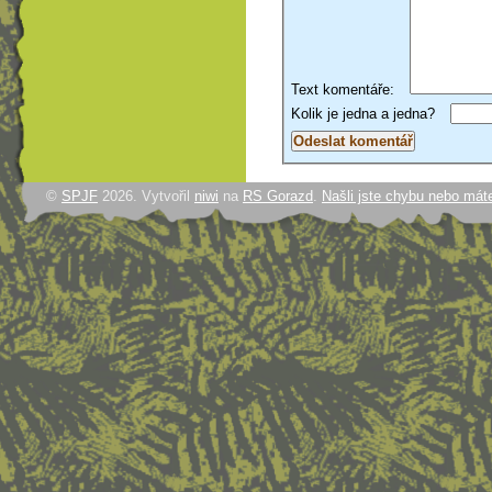
Text komentáře:
Kolik je jedna a jedna?
©
SPJF
2026. Vytvořil
niwi
na
RS Gorazd
.
Našli jste chybu nebo mát