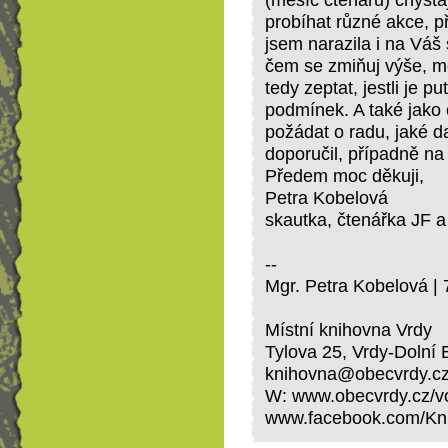
(měsíc čtenářů) chysta
probíhat různé akce, p
jsem narazila i na Váš 
čem se zmiňuj výše, m
tedy zeptat, jestli je p
podmínek. A také jako 
požádat o radu, jaké d
doporučil, případně na k
Předem moc děkuji,
Petra Kobelová
skautka, čtenářka JF a
--
Mgr. Petra Kobelová |
Místní knihovna Vrdy
Tylova 25, Vrdy-Dolní 
knihovna@obecvrdy.cz 
W: www.obecvrdy.cz/vo
www.facebook.com/Kn