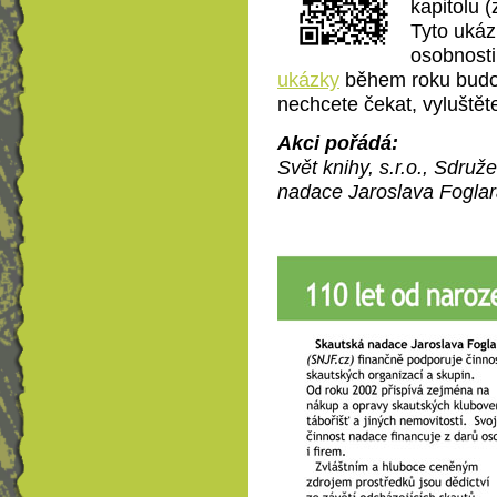
kapitolu 
Tyto ukáz
osobnosti
ukázky
během roku budou
nechcete čekat, vyluštěte
Akci pořádá:
Svět knihy, s.r.o., Sdruž
nadace Jaroslava Fogla