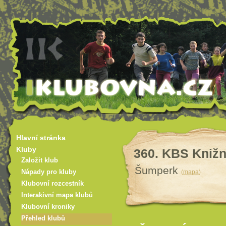
Hlavní stránka
Kluby
360. KBS Knižn
Založit klub
Šumperk
(
mapa
)
Nápady pro kluby
Klubovní rozcestník
Interakivní mapa klubů
Klubovní kroniky
Přehled klubů