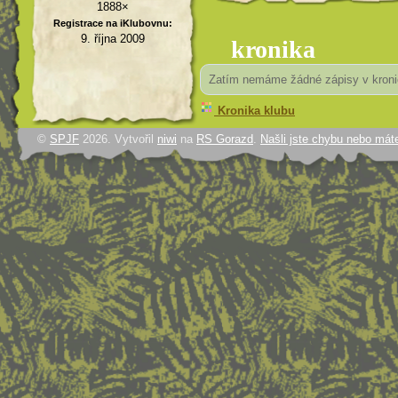
1888×
Registrace na iKlubovnu:
9. října 2009
kronika
Zatím nemáme žádné zápisy v kroni
Kronika klubu
©
SPJF
2026. Vytvořil
niwi
na
RS Gorazd
.
Našli jste chybu nebo mát