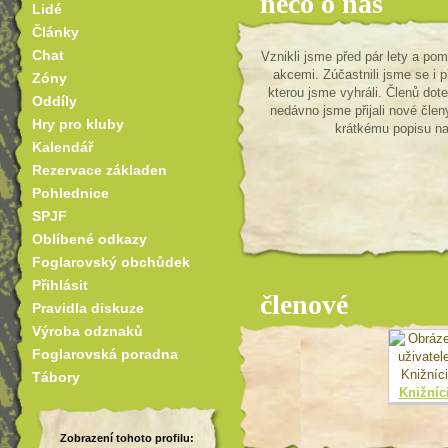
něco o nás
Lidé
Články
Chat
Vznikli jsme před pár lety a po
akcemi. Zúčastnili jsme se i 
Zóny
kterou jsme vyhráli. Členů dot
Oddíly
nedávno jsme přijali nové členy
Hry pro kluby
krátkému popisu na
Kalendář
Rezervace základen
Pohlednice
SPJF
Oblíbené odkazy
Foglarovský obchůdek
Přihlásit
členové
Pravidla diskuze
Výroba odznaků
Foglarovská poradna
Tábory
Knižníc
Zobrazení tohoto profilu: