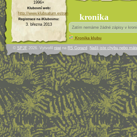
1996×
Klubovní web:
http://www.klubsaturn.estranky.cz
kronika
Registrace na iKlubovnu:
3. března 2013
Zatím nemáme žádné zápisy v kroni
Kronika klubu
©
SPJF
2026. Vytvořil
niwi
na
RS Gorazd
.
Našli jste chybu nebo mát