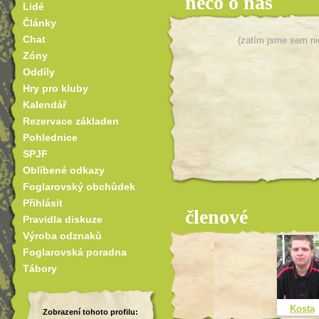
něco o nás
Lidé
Články
Chat
(zatím jsme sem ni
Zóny
Oddíly
Hry pro kluby
Kalendář
Rezervace základen
Pohlednice
SPJF
Oblíbené odkazy
Foglarovský obchůdek
Přihlásit
členové
Pravidla diskuze
Výroba odznaků
Foglarovská poradna
Tábory
Kosta
Zobrazení tohoto profilu: