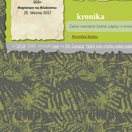
969×
Registrace na iKlubovnu:
25. března 2017
kronika
Zatím nemáme žádné zápisy v kroni
Kronika klubu
©
SPJF
2026. Vytvořil
niwi
na
RS Gorazd
.
Našli jste chybu nebo mát