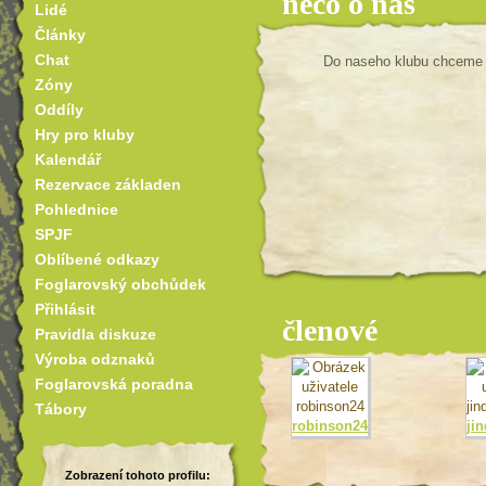
něco o nás
Lidé
Články
Chat
Do naseho klubu chceme a
Zóny
Oddíly
Hry pro kluby
Kalendář
Rezervace základen
Pohlednice
SPJF
Oblíbené odkazy
Foglarovský obchůdek
Přihlásit
členové
Pravidla diskuze
Výroba odznaků
Foglarovská poradna
Tábory
robinson24
ji
Zobrazení tohoto profilu: