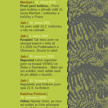
Menhart
|
22. února 2026
První jarní květinu...
První
jarní květinu v přírodě viděl 21.
února Menhart - sněženky a
kočičky v Praze.
Jafo
|
14. února 2026
Už jsem viděl 14.2. sněženku
u nás na zahradě...
Jafo
|
2. ledna 2026
Koupání
Tak letos jsem se
okoupal poprvé v ledu až
2.1.2026 na Poděbradech u
Olomouce. Zkuste to také!
Jafo
|
30. prosince 2025
Naposled
Letos naposled
jsem se koupal VENKU ve
Žlebu u Šternberka... Mám asi
sto svědků, kteří nelibě nesli,
že jim dělám v kluzišti...
Jafo
|
10. listopadu 2025
Naposledy pod širákem jsem
spal 21.9. na Brdech
Kateřina Pohlová
|
29. července 2025
Odkaz
Nazdar všem, po roce
od vydání je číslo přístupné