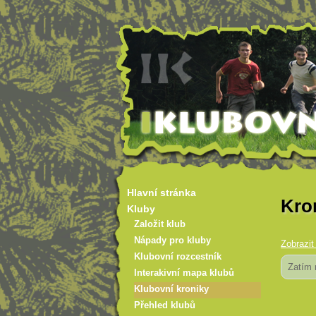
Hlavní stránka
Kron
Kluby
Založit klub
Nápady pro kluby
Zobrazit 
Klubovní rozcestník
Zatím 
Interakivní mapa klubů
Klubovní kroniky
Přehled klubů