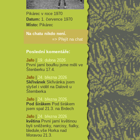
Pikárec v roce 1970
Datum:
1. července 1970
Místo:
Pikárec
Na chatu nikdo není.
=>
Přejít na chat
Poslední komentáře:
Jafo
|
19. dubna 2026
První jarní bouřku jsme měli ve
Štenberku 17.4.
Jafo
|
24. března 2026
Skřivánek
Skřivánka jsem
slyšel i viděl na Dalově u
Šternberka
Jafo
|
24. března 2026
Pod širákem
Pod širákem
jsem spal 21.3. na Brdech
Jafo
|
24. března 2026
květina
První jarní květinou
byli sněženky, narcisy, fialky,
bledule,vše Horka nad
Moravou 21.3.