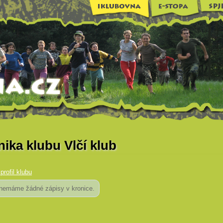
ika klubu Vlčí klub
profil klubu
nemáme žádné zápisy v kronice.