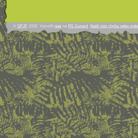
©
SPJF
2026. Vytvořil
niwi
na
RS Gorazd
.
Našli jste chybu nebo mát