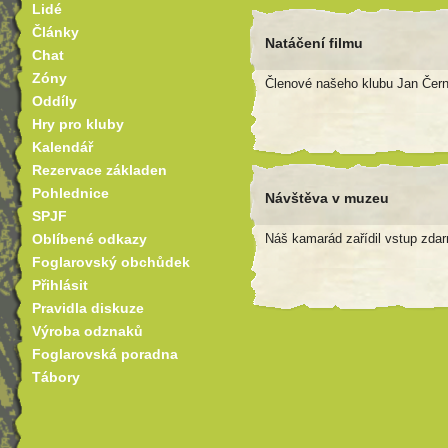
Lidé
Články
Natáčení filmu
Chat
Zóny
Členové našeho klubu Jan Čern
Oddíly
Hry pro kluby
Kalendář
Rezervace základen
Pohlednice
Návštěva v muzeu
SPJF
Náš kamarád zařídil vstup zda
Oblíbené odkazy
Foglarovský obchůdek
Přihlásit
Pravidla diskuze
Výroba odznaků
Foglarovská poradna
Tábory