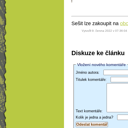
Sešit lze zakoupit na
obc
Vytvořil 9. června 2022 v 07:36:04
Diskuze ke článku
Vložení nového komentáře
Jméno autora:
Titulek komentáře:
Text komentáře:
Kolik je jedna a jedna?