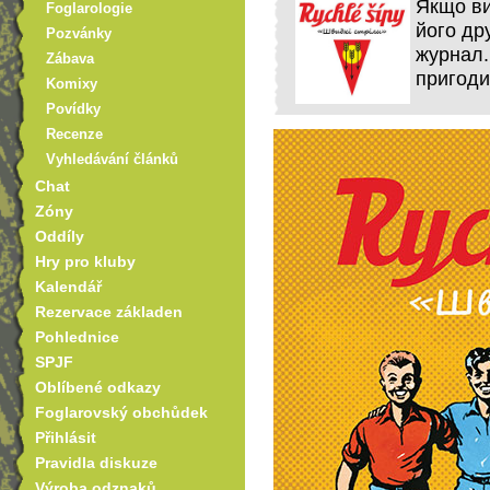
Якщо ви
Foglarologie
його дру
Pozvánky
журнал.
Zábava
пригоди
Komixy
Povídky
Recenze
Vyhledávání článků
Chat
Zóny
Oddíly
Hry pro kluby
Kalendář
Rezervace základen
Pohlednice
SPJF
Oblíbené odkazy
Foglarovský obchůdek
Přihlásit
Pravidla diskuze
Výroba odznaků