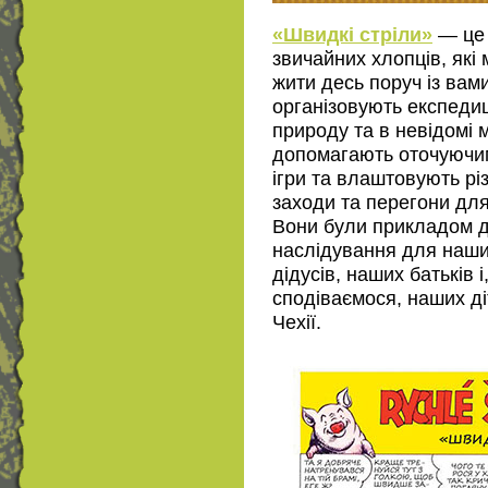
«Швидкі стріли»
— це 
звичайних хлопців, які
жити десь поруч із вам
організовують експедиц
природу та в невідомі м
допомагають оточуючим
ігри та влаштовують рі
заходи та перегони для
Вони були прикладом 
наслідування для наши
дідусів, наших батьків і
сподіваємося, наших ді
Чехії.