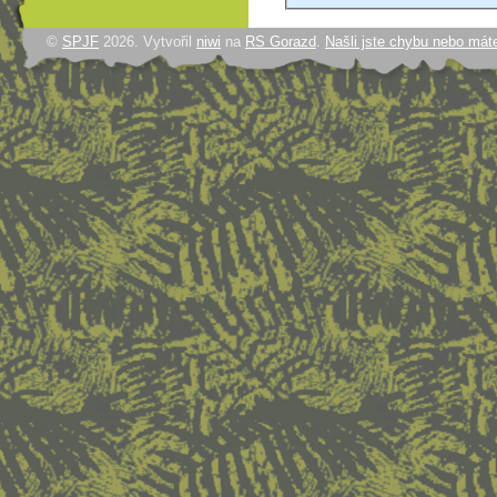
©
SPJF
2026. Vytvořil
niwi
na
RS Gorazd
.
Našli jste chybu nebo mát