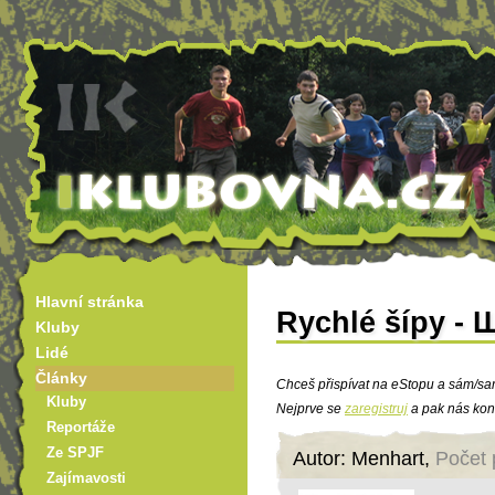
Hlavní stránka
Rychlé šípy - 
Kluby
Lidé
Články
Chceš přispívat na eStopu a sám/sa
Kluby
Nejprve se
zaregistruj
a pak nás kon
Reportáže
Ze SPJF
Autor: Menhart,
Počet 
Zajímavosti