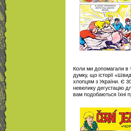
Коли ми допомагали в т
думку, що історії «Шви
хлопцям з України. Є 30
невелику дегустацію для
вам подобаються їхні п