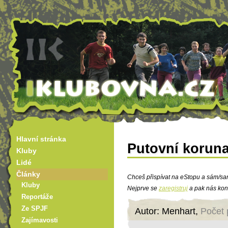
Hlavní stránka
Putovní koruna
Kluby
Lidé
Články
Chceš přispívat na eStopu a sám/sa
Kluby
Nejprve se
zaregistruj
a pak nás kon
Reportáže
Ze SPJF
Autor: Menhart,
Počet 
Zajímavosti