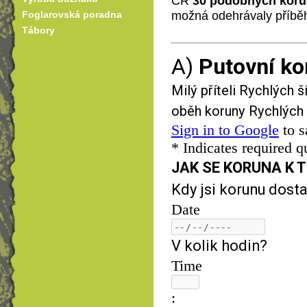
ČR
30 podobných kor
možná odehrávaly příběh
Foglarovská poradna
Tábory