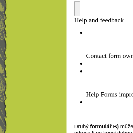
Druhý
formulář B)
můžeš
adresy ti na konci dubna