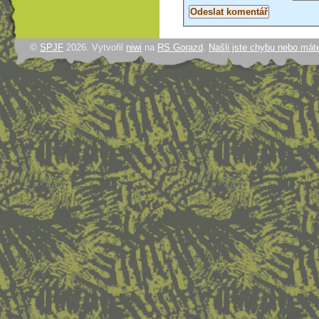
©
SPJF
2026. Vytvořil
niwi
na
RS Gorazd
.
Našli jste chybu nebo mát