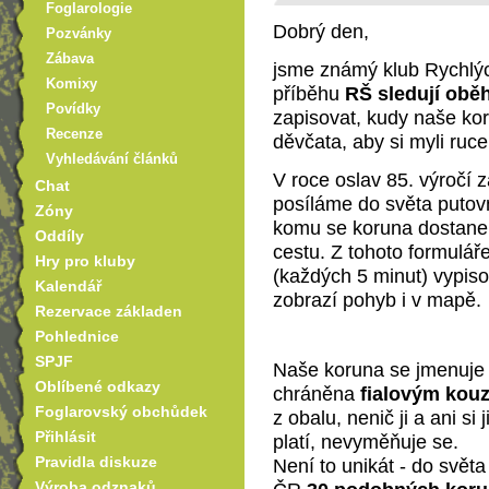
Foglarologie
Dobrý den,
Pozvánky
Zábava
jsme známý klub Rychlýc
Komixy
příběhu
RŠ sledují obě
Povídky
zapisovat, kudy naše kor
Recenze
děvčata, aby si myli ruc
Vyhledávání článků
V roce oslav 85. výročí 
Chat
posíláme do světa putov
Zóny
komu se koruna dostane d
Oddíly
cestu. Z tohoto formulá
Hry pro kluby
(každých 5 minut) vypis
Kalendář
zobrazí pohyb i v mapě.
Rezervace základen
Pohlednice
SPJF
Naše koruna se jmenuj
Oblíbené odkazy
chráněna
fialovým kouz
Foglarovský obchůdek
z obalu, nenič ji a ani s
Přihlásit
platí, nevyměňuje se.
Pravidla diskuze
Není to unikát - do světa
Výroba odznaků