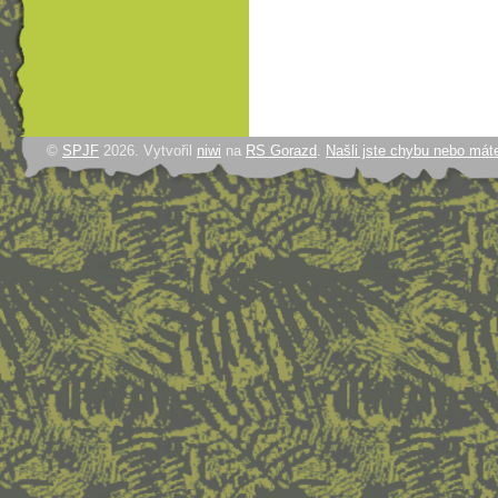
©
SPJF
2026. Vytvořil
niwi
na
RS Gorazd
.
Našli jste chybu nebo mát