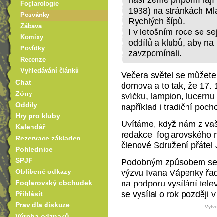
Foglarologie
1938) na stránkách Mla
Pozvánky
Rychlých šípů.
Zábava
I v letošním roce se s
Komixy
oddílů a klubů, aby na
Povídky
zavzpomínali.
Recenze
Vyhledávání článků
Večera světel se můžete 
Chat
domova a to tak, že 17. 
Zóny
svíčku, lampion, lucernu 
Oddíly
například i tradiční poch
Hry pro kluby
Uvítáme, když nám z vaše
Kalendář
redakce foglarovského m
Rezervace základen
členové Sdružení přátel
Pohlednice
SPJF
Podobným způsobem se "s
Oblíbené odkazy
výzvu Ivana Vápenky řad
na podporu vysílání tel
Foglarovský obchůdek
se vysílal o rok později
Přihlásit
Pravidla diskuze
Vytvo
Výroba odznaků