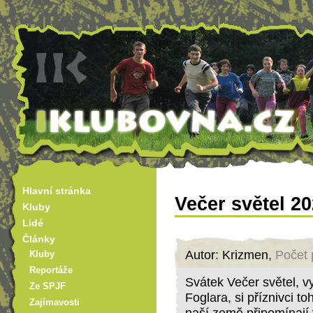
Hlavní stránka
Večer světel 2
Kluby
Lidé
Články
Autor: Krizmen,
Počet 
Kluby
Reportáže
Svátek Večer světel, vy
Ze SPJF
Foglara, si příznivci t
Zajímavosti
naší země připomínají v