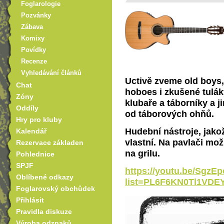
Foglarologie
Pozvánky
Zábava
Komixy
Povídky
Recenze
Vyhledávání článků
Uctivě zveme old boys,
Chat
hoboes i zkušené tulák
Zóny
klubaře a táborníky a j
Oddíly
od táborových ohňů.
Hry pro kluby
Hudební nástroje, jakož
Kalendář
vlastní. Na pavlači mo
Rezervace základen
na grilu.
Pohlednice
SPJF
https://youtu.be/SgzEp
Oblíbené odkazy
list=PL6F6KN0Tl1VD
Foglarovský obchůdek
Přihlásit
Pravidla diskuze
Výroba odznaků