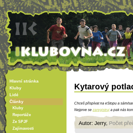
Hlavní stránka
Kytarový potla
Kluby
Lidé
Články
Chceš přispívat na eStopu a sám/sa
Kluby
Nejprve se
zaregistruj
a pak nás kon
Reportáže
Ze SPJF
Autor: Jerry,
Počet pře
Zajímavosti