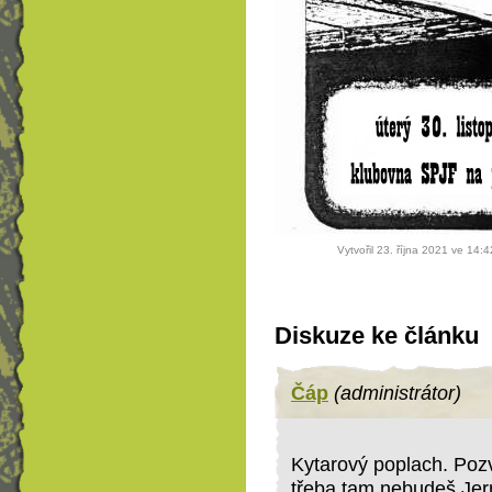
Vytvořil 23. října 2021 ve 14:
Diskuze ke článku
Čáp
(administrátor)
Kytarový poplach. Pozva
třeba tam nebudeš Jer