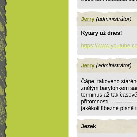
Jerry
(administrátor)
Kytary už dnes!
https://www.youtube
Jerry
(administrátor)
Čápe, takového staréh
znělým barytonkem sa
terminus až tak časov
přítomností. ----------
jakékoli líbezné písně
Jezek