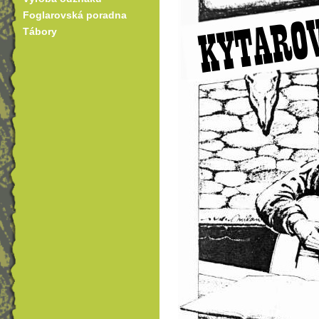
Foglarovská poradna
Tábory