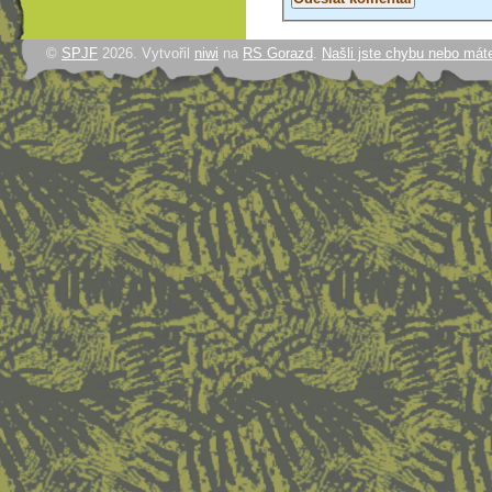
©
SPJF
2026. Vytvořil
niwi
na
RS Gorazd
.
Našli jste chybu nebo mát