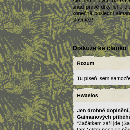
Ale neměl bych na Pavlo
snad právě díky jeho dis
konečně poslední almana
slavmež!
Vytvořil 23. ledna 2
Diskuze ke článku
Rozum
Tu píseň jsem samozřej
Hwaelos
Jen drobné doplnění,
Gaimanových příběh
"Začátkem září jde (Sa
tam Viktor nenajde něj