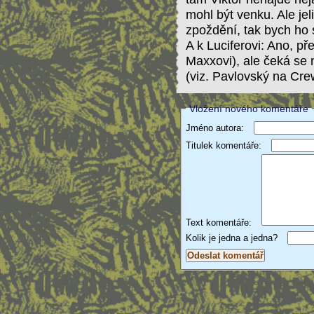
mohl být venku. Ale je
zpoždění, tak bych ho s
A k Luciferovi: Ano, př
Maxxovi), ale čeká se 
(viz. Pavlovský na Cre
Vložení nového komentáře
Jméno autora:
Titulek komentáře:
Text komentáře:
Kolik je jedna a jedna?