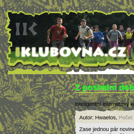
Z poslední do
Inteligentní internetový k
Autor: Hwaelos,
Počet 
Zase jednou pár novine