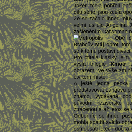
Joker zcela pohřbil op
dílu série, jsou zcela op
Že se začalo ihned mluv
velmi usiluje Angelina 
začleněním Catwoman ne
Obě č
Brabcův
Máj
oproti tomu
se k tomu postaví diváci.
Pro ctitele klasiky je t
vyšla trilogie
Kmotr
s
obrazem. Ve výše zmíně
čtvrtém místě.
A ještě jedna pecka n
představovat Langovu pr
známo, vydávaná podo
původní režisérské 
ztracenou a až letos se 
Odborníci se ihned pusti
mohla spatřit světlo ob
osmdesáti letech dočká r