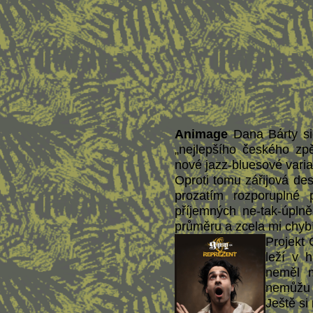
Animage
Dana Bárty si
„nejlepšího českého zp
nové jazz-bluesové varia
Oproti tomu zářijová de
prozatím
rozporuplné po
příjemných ne-tak-úpln
průměru a zcela mi chybí
Projekt 
leží v 
neměl 
nemůžu r
Ještě si