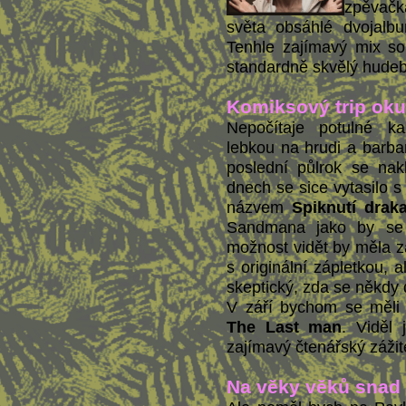
zpěvač
světa obsáhlé dvojal
Tenhle zajímavý mix sou
standardně skvělý hudeb
Komiksový trip ok
Nepočítaje potulné ka
lebkou na hrudi a barba
poslední půlrok se nak
dnech se sice vytasilo 
názvem
Spiknutí drak
Sandmana jako by se 
možnost vidět by měla z
s originální zápletkou, 
skeptický, zda se někdy
V září bychom se měli d
The Last man
. Viděl 
zajímavý čtenářský zážit
Na věky věků snad 