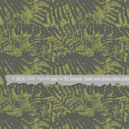
©
SPJF
2026. Vytvořil
niwi
na
RS Gorazd
.
Našli jste chybu nebo mát