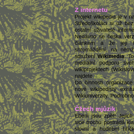
Z internetu
Projekt wikipedia je v 
Středoškoláci si už bez
ostatní uživatelé interne
Nedávno se česká verze
článkem a že její tv
shromáždění, na němž
sdružení
Wikimedia
. To
mediální podporu svéh
wikiprojektech (Wikislo
najdete
zde
.
Do činnosti organizac
nové wikipedisty exist
Wikiuniverzity. Podrobno
Čžech mjůzik
Ebeni jsou zpět! Jejic
sice trochu postrádá kla
slovní a hudební hříčk