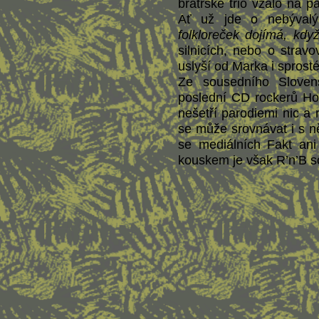
bratrské trio vzalo na p
Ať už jde o nebývalý
folkloreček dojímá, když
silnicích, nebo o strav
uslyší od Marka i sprosté
Ze sousedního Sloven
poslední CD rockerů Ho
nešetří parodiemi nic a 
se může srovnávat i s 
se mediálních Fakt an
kouskem je však R’n’B sou