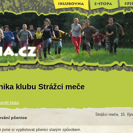
nika klubu Strážci meče
profil klubu
Strážci meče, 15. říj
ování pšenice
li jsme si vypěstovat pšenici starým způsobem.