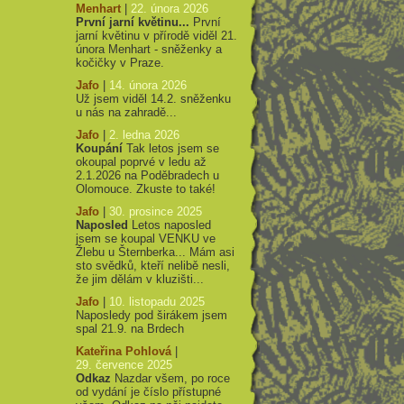
Menhart
|
22. února 2026
První jarní květinu...
První
jarní květinu v přírodě viděl 21.
února Menhart - sněženky a
kočičky v Praze.
Jafo
|
14. února 2026
Už jsem viděl 14.2. sněženku
u nás na zahradě...
Jafo
|
2. ledna 2026
Koupání
Tak letos jsem se
okoupal poprvé v ledu až
2.1.2026 na Poděbradech u
Olomouce. Zkuste to také!
Jafo
|
30. prosince 2025
Naposled
Letos naposled
jsem se koupal VENKU ve
Žlebu u Šternberka... Mám asi
sto svědků, kteří nelibě nesli,
že jim dělám v kluzišti...
Jafo
|
10. listopadu 2025
Naposledy pod širákem jsem
spal 21.9. na Brdech
Kateřina Pohlová
|
29. července 2025
Odkaz
Nazdar všem, po roce
od vydání je číslo přístupné