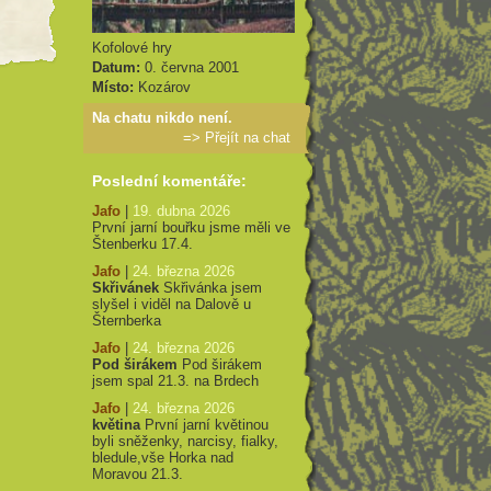
Kofolové hry
Datum:
0. června 2001
Místo:
Kozárov
Na chatu nikdo není.
=>
Přejít na chat
Poslední komentáře:
Jafo
|
19. dubna 2026
První jarní bouřku jsme měli ve
Štenberku 17.4.
Jafo
|
24. března 2026
Skřivánek
Skřivánka jsem
slyšel i viděl na Dalově u
Šternberka
Jafo
|
24. března 2026
Pod širákem
Pod širákem
jsem spal 21.3. na Brdech
Jafo
|
24. března 2026
květina
První jarní květinou
byli sněženky, narcisy, fialky,
bledule,vše Horka nad
Moravou 21.3.