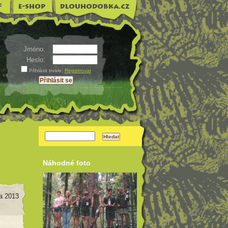
Jméno:
Heslo:
Přihlásit trvale
,
Registrovat
Náhodné foto
na 2013