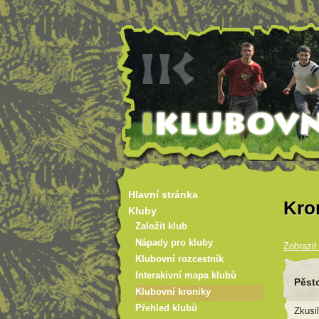
Hlavní stránka
Kro
Kluby
Založit klub
Nápady pro kluby
Zobrazit 
Klubovní rozcestník
Interakivní mapa klubů
Pěst
Klubovní kroniky
Přehled klubů
Zkusi