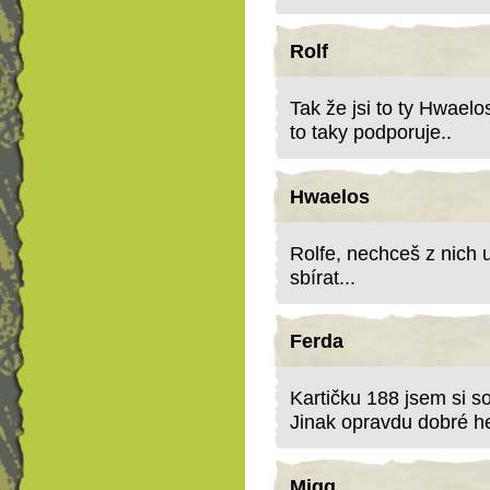
Rolf
Tak že jsi to ty Hwaelo
to taky podporuje..
Hwaelos
Rolfe, nechceš z nich 
sbírat...
Ferda
Kartičku 188 jsem si s
Jinak opravdu dobré h
Migg