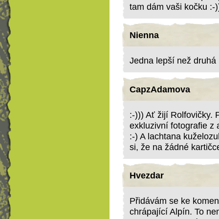
tam dám vaši kočku :-)))
Nienna
Jedna lepší než druhá
CapzAdamova
:-))) Ať žijí Rolfovičky
exkluzivní fotografie z
:-) A lachtana kuželozub
si, že na žádné kartičce
Hvezdar
Přidávám se ke koment
chrápající Alpín. To n