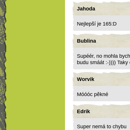
Jahoda
Nejlepší je 165:D
Bublina
Supéér, no mohla bych 
budu smáát :-)))) Taky 
Worvik
Móóóc pěkné
Edrik
Super nemá to chybu