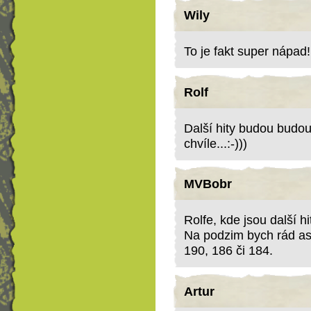
Wily
To je fakt super nápad!
Rolf
Další hity budou budou
chvíle...:-)))
MVBobr
Rolfe, kde jsou další hi
Na podzim bych rád asp
190, 186 či 184.
Artur