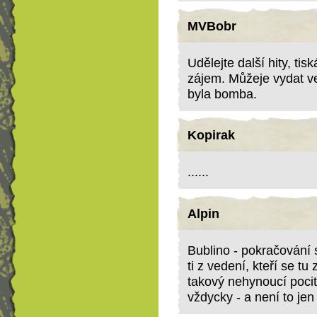
MVBobr
Udělejte další hity, ti
zájem. Můžeje vydat ve
byla bomba.
Kopirak
......
Alpin
Bublino - pokračování 
ti z vedení, kteří se t
takový nehynoucí poci
vždycky - a není to jen 