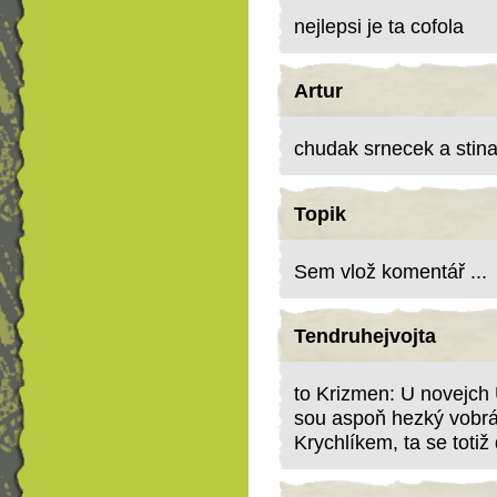
nejlepsi je ta cofola
Artur
chudak srnecek a stinad
Topik
Sem vlož komentář ...
Tendruhejvojta
to Krizmen: U novejch 
sou aspoň hezký vobrá
Krychlíkem, ta se totiž