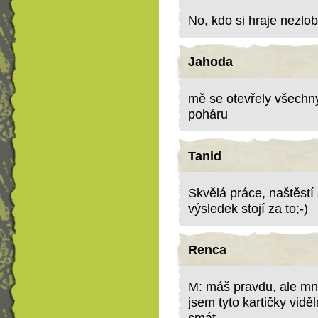
No, kdo si hraje nezlobí
Jahoda
mě se otevřely všechny
poháru
Tanid
Skvělá práce, naštěstí 
výsledek stojí za to;-)
Renca
M: máš pravdu, ale mně 
jsem tyto kartičky vidě