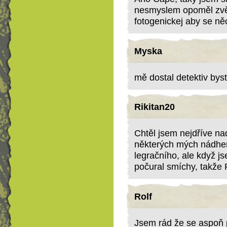
nesmyslem opoměl zvěč
fotogenickej aby se ně
Myska
mě dostal detektiv byst
Rikitan20
Chtěl jsem nejdříve nad
některých mých nádher
legračního, ale když j
počural smíchy, takže Ro
Rolf
Jsem rád že se aspoň pá