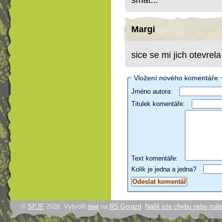
smát...
Margi
sice se mi jich otevrela
Vložení nového komentáře
Jméno autora:
Titulek komentáře:
Text komentáře:
Kolik je jedna a jedna?
©
SPJF
2026. Vytvořil
niwi
na
RS Gorazd
.
Našli jste chybu nebo mát