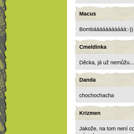
Macus
Bombááááááááááá:-))
Cmeldinka
Děcka, já už nemůžu..
Danda
chochochacha
Krizmen
Jakože, na tom není co