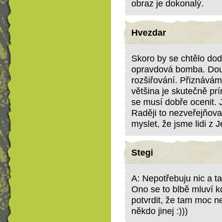
obraz je dokonalý.
Hvezdar
Skoro by se chtělo dodat
opravdová bomba. Douf
rozšiřování. Přiznává
většina je skutečně prí
se musí dobře ocenit.
Raději to nezveřejňovat
myslet, že jsme lidi z J
Stegi
A: Nepotřebuju nic a ta
Ono se to blbě mluví k
potvrdit, že tam moc n
někdo jinej :)))