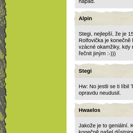
nápad.
Alpin
Stegi, nejlepší, že je 15
Rolfovička je konečně
vzácné okamžiky, kdy
řečnit jiným :-)))
Stegi
Hw: No jestli se ti líbil
opravdu neudusil.
Hwaelos
Jakože je to geniální. 
konečně našel důstojn