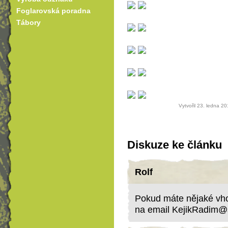
Foglarovská poradna
Tábory
Vytvořil 23. ledna 2
Diskuze ke článku
Rolf
Pokud máte nějaké vhod
na email KejikRadim@