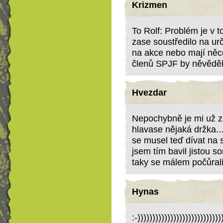
Krizmen
To Rolf: Problém je v t
zase soustředilo na určit
na akce nebo mají něco
členů SPJF by něvěděl
Hvezdar
Nepochybně je mi už z
hlavase nějaká držka...
se musel teď dívat na s
jsem tím bavil jistou sor
taky se málem počůrali
Hynas
:-))))))))))))))))))))))))))))