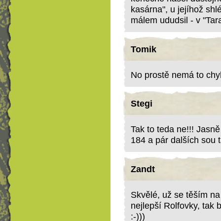
kasárna", u jejíhož shl
málem ududsil - v "Tara
Tomik
No prostě nemá to chyb
Stegi
Tak to teda ne!!! Jasně
184 a pár dalších sou 
Zandt
Skvělé, už se těším na 
nejlepší Rolfovky, tak 
:-)))