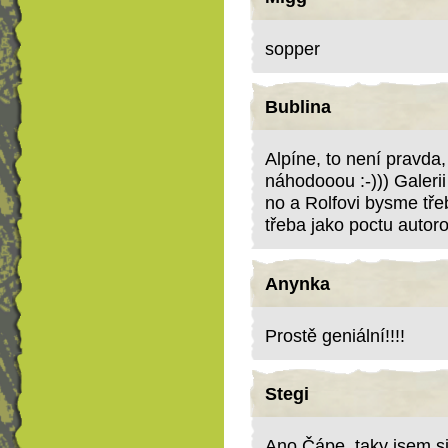
sopper
Bublina
Alpíne, to není pravda,
náhodooou :-))) Galerii
no a Rolfovi bysme tře
třeba jako poctu autorov
Anynka
Prostě geniální!!!!
Stegi
Ano Čápe, taky jsem si