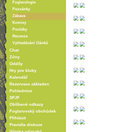
Foglarologie
Pozvánky
Zábava
Komixy
Povídky
Recenze
Vyhledávání článků
Chat
Zóny
Oddíly
Hry pro kluby
Kalendář
Rezervace základen
Pohlednice
SPJF
Oblíbené odkazy
Foglarovský obchůdek
Přihlásit
Pravidla diskuze
Výroba odznaků